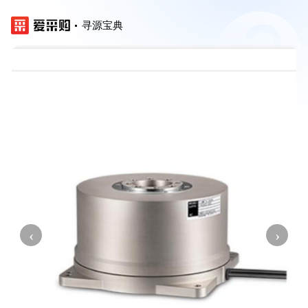
寻源宝典
‹
›