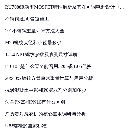
RU7088R功率MOSFET特性解析及其在可调电源设计中的
实践
不锈钢通风 管道施工
201不锈钢重量计算方法大全
M20螺纹大径和小径是多少
1-1/4 NPT螺纹参数及底孔尺寸详解
F1010E是什么管？能否用3205或3505代换
20x40x2镀锌方管单米重量计算与应用分析
抗渗混凝土中P6和P8膨胀剂分别加多少
法兰PN25和PN16有什么区别
消费者对洗衣机的核心需求调研与分析
U型螺栓的国家标准