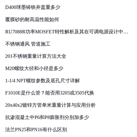
D400球墨铸铁井盖重多少
覆膜砂的耐高温性能如何
RU7088R功率MOSFET特性解析及其在可调电源设计中的
实践
不锈钢通风 管道施工
201不锈钢重量计算方法大全
M20螺纹大径和小径是多少
1-1/4 NPT螺纹参数及底孔尺寸详解
F1010E是什么管？能否用3205或3505代换
20x40x2镀锌方管单米重量计算与应用分析
抗渗混凝土中P6和P8膨胀剂分别加多少
法兰PN25和PN16有什么区别