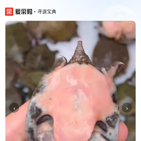
寻源宝典
‹
›