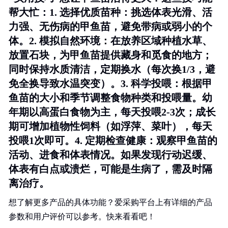
帮大忙：1.
选择优质苗种
：挑选体表光滑、活
力强、无伤病的甲鱼苗，避免带病或弱小的个
体。2.
模拟自然环境
：在放养区域种植水草、
放置石块，为甲鱼苗提供藏身和觅食的地方；
同时保持水质清洁，定期换水（每次换1/3，避
免全换导致水温突变）。3.
科学投喂
：根据甲
鱼苗的大小和季节调整食物种类和投喂量。幼
年期以高蛋白食物为主，每天投喂2-3次；成长
期可增加植物性饲料（如浮萍、菜叶），每天
投喂1次即可。4.
定期检查健康
：观察甲鱼苗的
活动、进食和体表情况。如果发现行动迟缓、
体表有白点或溃烂，可能是生病了，需及时隔
离治疗。
想了解更多产品的具体功能？爱采购平台上有详细的产品
参数和用户评价可以参考。快来看看吧！