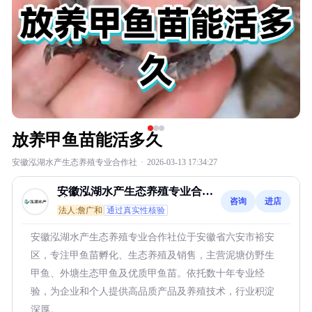
放养甲鱼苗能活多久
安徽泓湖水产生态养殖专业合作社
·
2026-03-13 17:34:27
安徽泓湖水产生态养殖专业合作
咨询
进店
社
法人:詹广和
通过真实性核验
安徽泓湖水产生态养殖专业合作社位于安徽省六安市裕安
区，专注甲鱼苗孵化、生态养殖及销售，主营泥塘仿野生
甲鱼、外塘生态甲鱼及优质甲鱼苗。依托数十年专业经
验，为企业和个人提供高品质产品及养殖技术，行业积淀
深厚。