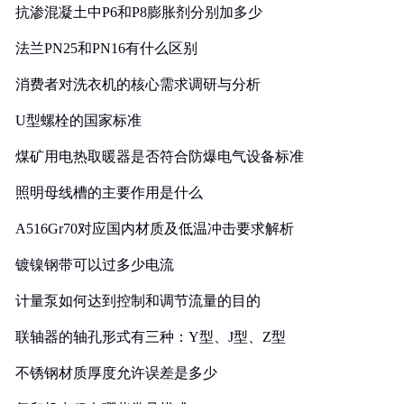
抗渗混凝土中P6和P8膨胀剂分别加多少
法兰PN25和PN16有什么区别
消费者对洗衣机的核心需求调研与分析
U型螺栓的国家标准
煤矿用电热取暖器是否符合防爆电气设备标准
照明母线槽的主要作用是什么
A516Gr70对应国内材质及低温冲击要求解析
镀镍钢带可以过多少电流
计量泵如何达到控制和调节流量的目的
联轴器的轴孔形式有三种：Y型、J型、Z型
不锈钢材质厚度允许误差是多少