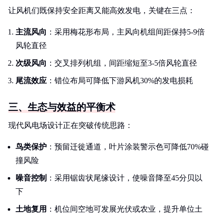
让风机们既保持安全距离又能高效发电，关键在三点：
主流风向
：采用梅花形布局，主风向机组间距保持5-9倍
风轮直径
次级风向
：交叉排列机组，间距缩短至3-5倍风轮直径
尾流效应
：错位布局可降低下游风机30%的发电损耗
三、生态与效益的平衡术
现代风电场设计正在突破传统思路：
鸟类保护
：预留迁徙通道，叶片涂装警示色可降低70%碰
撞风险
噪音控制
：采用锯齿状尾缘设计，使噪音降至45分贝以
下
土地复用
：机位间空地可发展光伏或农业，提升单位土