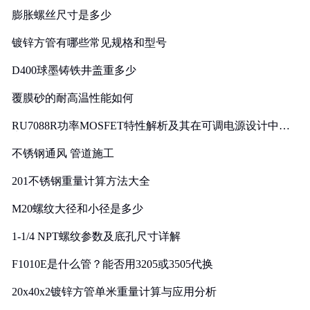
膨胀螺丝尺寸是多少
镀锌方管有哪些常见规格和型号
D400球墨铸铁井盖重多少
覆膜砂的耐高温性能如何
RU7088R功率MOSFET特性解析及其在可调电源设计中的
实践
不锈钢通风 管道施工
201不锈钢重量计算方法大全
M20螺纹大径和小径是多少
1-1/4 NPT螺纹参数及底孔尺寸详解
F1010E是什么管？能否用3205或3505代换
20x40x2镀锌方管单米重量计算与应用分析