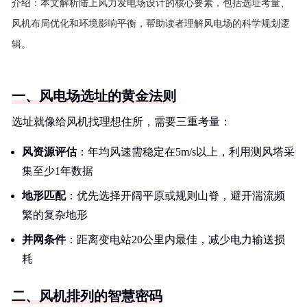
介绍：
本文解析陆上风力发电场设计的核心要素，包括选址考量、
风机布局优化和环境影响平衡，帮助读者理解风电场的科学规划逻
辑。
一、风电场选址的黄金法则
选址就像给风机找理想住所，需要三重考量：
风资源评估
：年均风速需稳定在5m/s以上，利用测风塔采
集至少1年数据
地形匹配
：优先选择开阔平原或规则山脊，避开湍流频
繁的复杂地形
并网条件
：距离变电站20公里内最佳，减少电力输送损
耗
二、风机排列的智慧密码