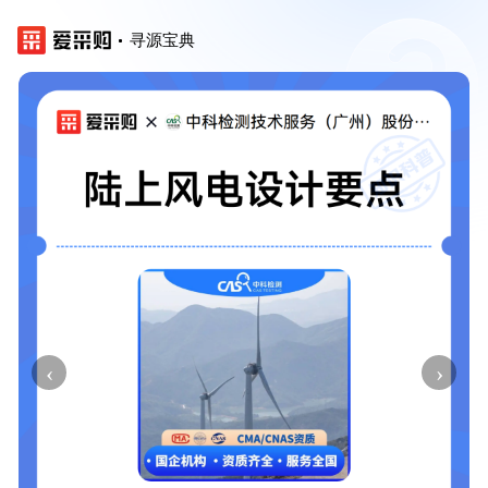
寻源宝典
‹
›