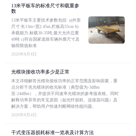
13米平板车的标准尺寸和载重参
数
13米平板车主要技术参数包括: a)外形
尺寸:长13m×宽2.45m,栏板高55cm b)
承载能力:标载30-35吨,最大允许总重
49吨 c)符合国家道路车辆外廓尺寸及
轴荷限值标准
2026年8月4日
光模块接收功率多少是正常
本文详细解答光模块接收功率的正常范围及影响因素，重
点分析千兆光模块的收光标准（典型值为-3dBm
至-24dBm），并提供不同速率光模块的参考值表格。同时
解释功率异常的常见原因（如光纤损耗、连接器问题）及
解决方案，帮助用户快速判断网络性能问题。
2026年8月4日
干式变压器损耗标准一览表及计算方法