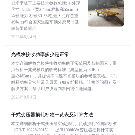
13米平板车主要技术参数包括: a)外形
尺寸:长13m×宽2.45m,栏板高55cm b)
承载能力:标载30-35吨,最大允许总重
49吨 c)符合国家道路车辆外廓尺寸及
轴荷限值标准
2026年8月4日
光模块接收功率多少是正常
本文详细解答光模块接收功率的正常范围及影响因素，重
点分析千兆光模块的收光标准（典型值为-3dBm
至-24dBm），并提供不同速率光模块的参考值表格。同时
解释功率异常的常见原因（如光纤损耗、连接器问题）及
解决方案，帮助用户快速判断网络性能问题。
2026年8月4日
干式变压器损耗标准一览表及计算方法
本文详细解析干式变压器空载损耗、负载损耗的国家标准
（GB/T 10228-2015），提供1000kVA变压器损耗计算实