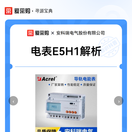
寻源宝典
‹
›