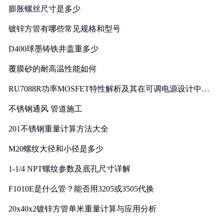
膨胀螺丝尺寸是多少
镀锌方管有哪些常见规格和型号
D400球墨铸铁井盖重多少
覆膜砂的耐高温性能如何
RU7088R功率MOSFET特性解析及其在可调电源设计中的
实践
不锈钢通风 管道施工
201不锈钢重量计算方法大全
M20螺纹大径和小径是多少
1-1/4 NPT螺纹参数及底孔尺寸详解
F1010E是什么管？能否用3205或3505代换
20x40x2镀锌方管单米重量计算与应用分析