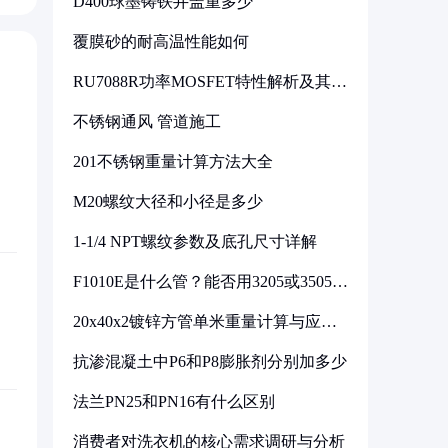
D400球墨铸铁井盖重多少
覆膜砂的耐高温性能如何
RU7088R功率MOSFET特性解析及其在
可调电源设计中的实践
不锈钢通风 管道施工
201不锈钢重量计算方法大全
M20螺纹大径和小径是多少
1-1/4 NPT螺纹参数及底孔尺寸详解
F1010E是什么管？能否用3205或3505代
换
20x40x2镀锌方管单米重量计算与应用
分析
抗渗混凝土中P6和P8膨胀剂分别加多少
法兰PN25和PN16有什么区别
消费者对洗衣机的核心需求调研与分析