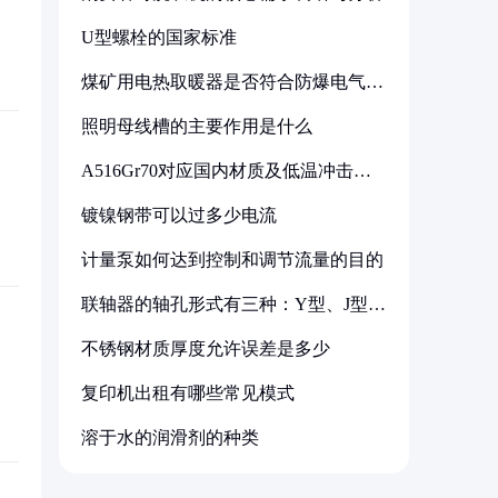
U型螺栓的国家标准
煤矿用电热取暖器是否符合防爆电气设
备标准
照明母线槽的主要作用是什么
A516Gr70对应国内材质及低温冲击要
求解析
镀镍钢带可以过多少电流
计量泵如何达到控制和调节流量的目的
联轴器的轴孔形式有三种：Y型、J型、
Z型
不锈钢材质厚度允许误差是多少
复印机出租有哪些常见模式
溶于水的润滑剂的种类