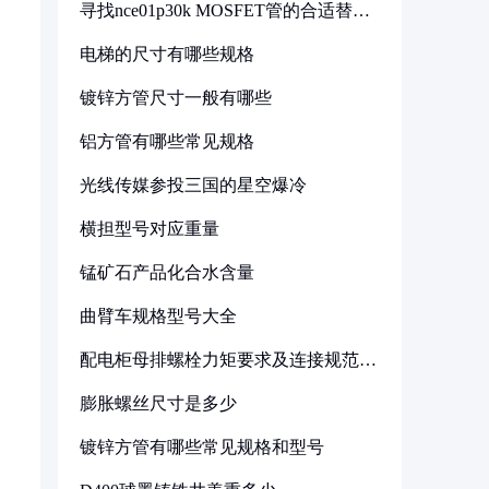
寻找nce01p30k MOSFET管的合适替代
型号
电梯的尺寸有哪些规格
镀锌方管尺寸一般有哪些
铝方管有哪些常见规格
光线传媒参投三国的星空爆冷
横担型号对应重量
锰矿石产品化合水含量
曲臂车规格型号大全
配电柜母排螺栓力矩要求及连接规范详
解
膨胀螺丝尺寸是多少
镀锌方管有哪些常见规格和型号