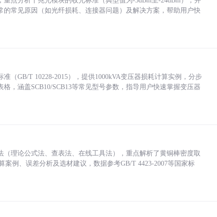
点分析千兆光模块的收光标准（典型值为-3dBm至-24dBm），并
常的常见原因（如光纤损耗、连接器问题）及解决方案，帮助用户快
/T 10228-2015），提供1000kVA变压器损耗计算实例，分步
，涵盖SCB10/SCB13等常见型号参数，指导用户快速掌握变压器
法（理论公式法、查表法、在线工具法），重点解析了黄铜棒密度取
计算案例、误差分析及选材建议，数据参考GB/T 4423-2007等国家标