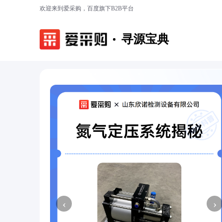
欢迎来到爱采购，百度旗下B2B平台
寻源宝典
‹
›