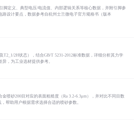
括各引脚定义、典型电压/电流值、内部逻辑关系等核心数据，并附引脚参
电路设计要点，数据参考自杭州士兰微电子官方规格书（版本
_1/2H状态），结合GB/T 5231-2012标准数据，详细分析其力学
差异，为工业选材提供参考。
砂200目对应的表面粗糙度（Ra 3.2-6.3μm），并对比不同目数
业实践，帮助用户根据需求选择合适的喷砂参数。