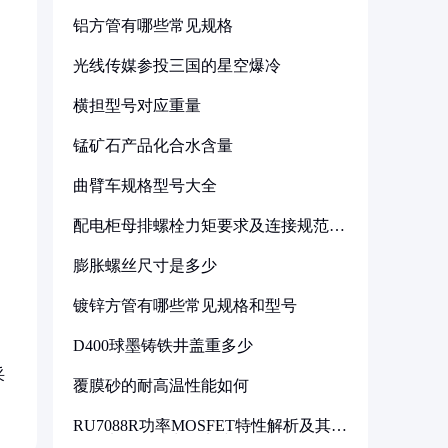
铝方管有哪些常见规格
光线传媒参投三国的星空爆冷
横担型号对应重量
锰矿石产品化合水含量
曲臂车规格型号大全
配电柜母排螺栓力矩要求及连接规范详
解
膨胀螺丝尺寸是多少
镀锌方管有哪些常见规格和型号
D400球墨铸铁井盖重多少
采
覆膜砂的耐高温性能如何
RU7088R功率MOSFET特性解析及其在
可调电源设计中的实践