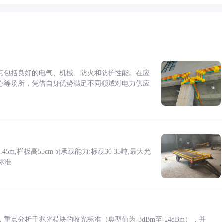
点包括良好的电气、机械、防火和防护性能。在应
心等场所，凭借自身优势满足不同领域对电力供应
5m,栏板高55cm b)承载能力:标载30-35吨,最大允
标准
点分析千兆光模块的收光标准（典型值为-3dBm至-24dBm），并