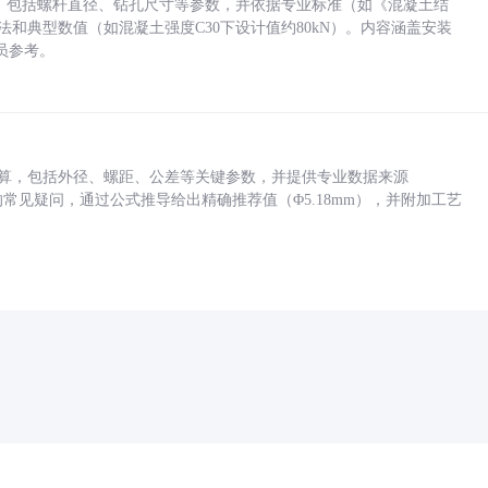
力，包括螺杆直径、钻孔尺寸等参数，并依据专业标准（如《混凝土结
方法和典型数值（如混凝土强度C30下设计值约80kN）。内容涵盖安装
员参考。
底孔计算，包括外径、螺距、公差等关键参数，并提供专业数据来源
孔尺寸的常见疑问，通过公式推导给出精确推荐值（Φ5.18mm），并附加工艺