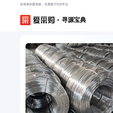
欢迎来到爱采购，百度旗下B2B平台
寻源宝典
‹
›