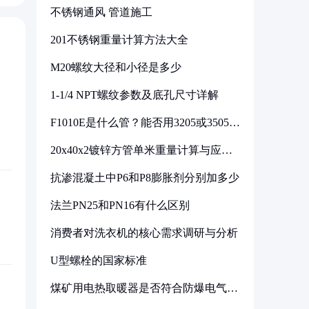
不锈钢通风 管道施工
201不锈钢重量计算方法大全
M20螺纹大径和小径是多少
1-1/4 NPT螺纹参数及底孔尺寸详解
F1010E是什么管？能否用3205或3505代
换
20x40x2镀锌方管单米重量计算与应用
分析
抗渗混凝土中P6和P8膨胀剂分别加多少
法兰PN25和PN16有什么区别
消费者对洗衣机的核心需求调研与分析
U型螺栓的国家标准
煤矿用电热取暖器是否符合防爆电气设
备标准