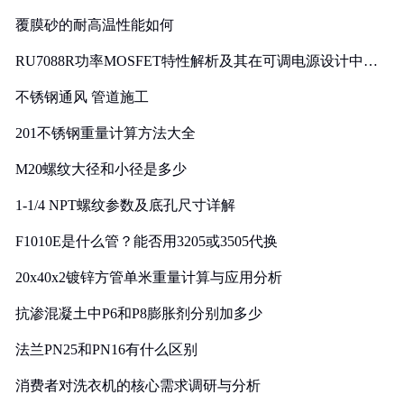
覆膜砂的耐高温性能如何
RU7088R功率MOSFET特性解析及其在可调电源设计中的
实践
不锈钢通风 管道施工
201不锈钢重量计算方法大全
M20螺纹大径和小径是多少
1-1/4 NPT螺纹参数及底孔尺寸详解
F1010E是什么管？能否用3205或3505代换
20x40x2镀锌方管单米重量计算与应用分析
抗渗混凝土中P6和P8膨胀剂分别加多少
法兰PN25和PN16有什么区别
消费者对洗衣机的核心需求调研与分析