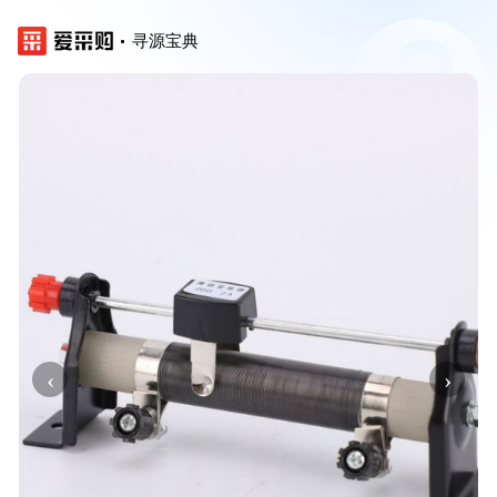
寻源宝典
‹
›