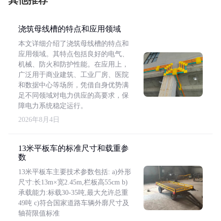
其他推荐
浇筑母线槽的特点和应用领域
本文详细介绍了浇筑母线槽的特点和
应用领域。其特点包括良好的电气、
机械、防火和防护性能。在应用上，
广泛用于商业建筑、工业厂房、医院
和数据中心等场所，凭借自身优势满
足不同领域对电力供应的高要求，保
障电力系统稳定运行。
2026年8月4日
13米平板车的标准尺寸和载重参
数
13米平板车主要技术参数包括: a)外形
尺寸:长13m×宽2.45m,栏板高55cm b)
承载能力:标载30-35吨,最大允许总重
49吨 c)符合国家道路车辆外廓尺寸及
轴荷限值标准