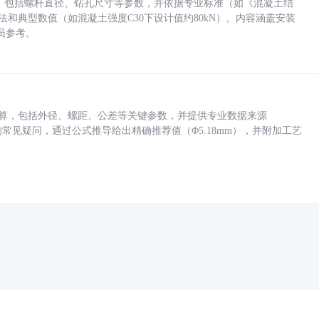
力，包括螺杆直径、钻孔尺寸等参数，并依据专业标准（如《混凝土结
方法和典型数值（如混凝土强度C30下设计值约80kN）。内容涵盖安装
员参考。
底孔计算，包括外径、螺距、公差等关键参数，并提供专业数据来源
孔尺寸的常见疑问，通过公式推导给出精确推荐值（Φ5.18mm），并附加工艺