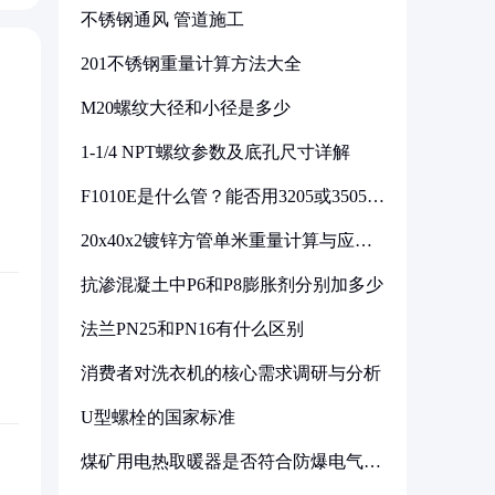
不锈钢通风 管道施工
201不锈钢重量计算方法大全
M20螺纹大径和小径是多少
1-1/4 NPT螺纹参数及底孔尺寸详解
F1010E是什么管？能否用3205或3505代
换
20x40x2镀锌方管单米重量计算与应用
分析
抗渗混凝土中P6和P8膨胀剂分别加多少
法兰PN25和PN16有什么区别
消费者对洗衣机的核心需求调研与分析
U型螺栓的国家标准
煤矿用电热取暖器是否符合防爆电气设
备标准