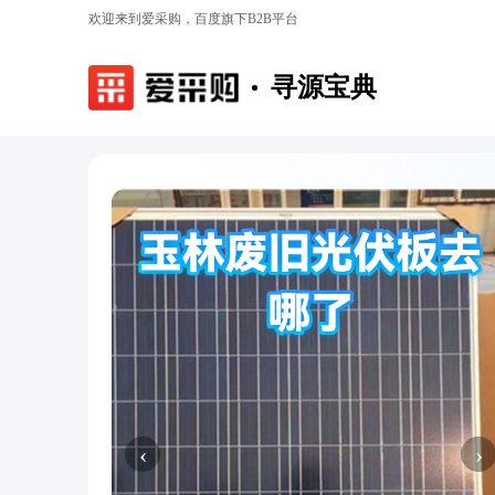
欢迎来到爱采购，百度旗下B2B平台
寻源宝典
‹
›