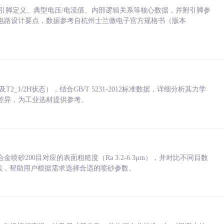
括各引脚定义、典型电压/电流值、内部逻辑关系等核心数据，并附引脚参
电路设计要点，数据参考自杭州士兰微电子官方规格书（版本
_1/2H状态），结合GB/T 5231-2012标准数据，详细分析其力学
差异，为工业选材提供参考。
砂200目对应的表面粗糙度（Ra 3.2-6.3μm），并对比不同目数
业实践，帮助用户根据需求选择合适的喷砂参数。