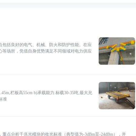
点包括良好的电气、机械、防火和防护性能。在应
心等场所，凭借自身优势满足不同领域对电力供应
5m,栏板高55cm b)承载能力:标载30-35吨,最大允
标准
点分析千兆光模块的收光标准（典型值为-3dBm至-24dBm），并