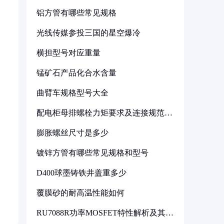
铝方管有哪些常见规格
光线传媒参投三国的星空爆冷
横担型号对应重量
锰矿石产品化合水含量
曲臂车规格型号大全
配电柜母排螺栓力矩要求及连接规范详
解
膨胀螺丝尺寸是多少
镀锌方管有哪些常见规格和型号
D400球墨铸铁井盖重多少
覆膜砂的耐高温性能如何
RU7088R功率MOSFET特性解析及其在
可调电源设计中的实践