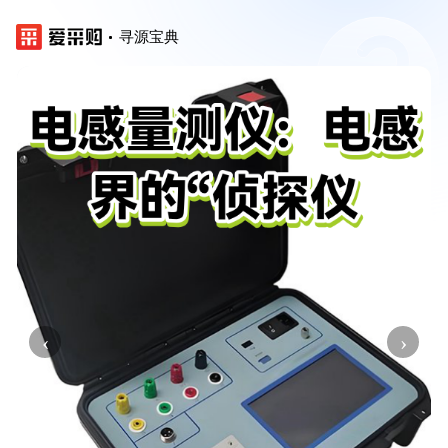
寻源宝典
‹
›