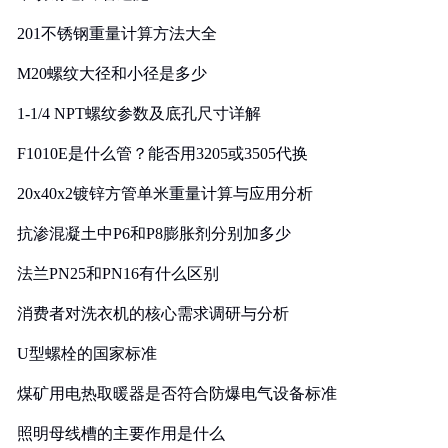
201不锈钢重量计算方法大全
M20螺纹大径和小径是多少
1-1/4 NPT螺纹参数及底孔尺寸详解
F1010E是什么管？能否用3205或3505代换
20x40x2镀锌方管单米重量计算与应用分析
抗渗混凝土中P6和P8膨胀剂分别加多少
法兰PN25和PN16有什么区别
消费者对洗衣机的核心需求调研与分析
U型螺栓的国家标准
煤矿用电热取暖器是否符合防爆电气设备标准
照明母线槽的主要作用是什么