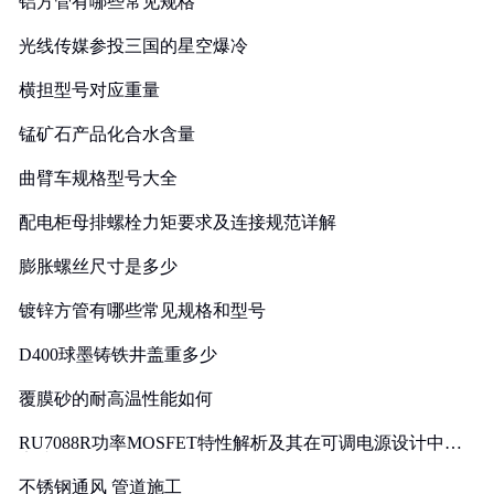
铝方管有哪些常见规格
光线传媒参投三国的星空爆冷
横担型号对应重量
锰矿石产品化合水含量
曲臂车规格型号大全
配电柜母排螺栓力矩要求及连接规范详解
膨胀螺丝尺寸是多少
镀锌方管有哪些常见规格和型号
D400球墨铸铁井盖重多少
覆膜砂的耐高温性能如何
RU7088R功率MOSFET特性解析及其在可调电源设计中的
实践
不锈钢通风 管道施工