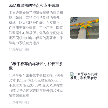
浇筑母线槽的特点和应用领域
本文详细介绍了浇筑母线槽的特点和
应用领域。其特点包括良好的电气、
机械、防火和防护性能。在应用上，
广泛用于商业建筑、工业厂房、医院
和数据中心等场所，凭借自身优势满
足不同领域对电力供应的高要求，保
障电力系统稳定运行。
2026年8月4日
13米平板车的标准尺寸和载重参
数
13米平板车主要技术参数包括: a)外形
尺寸:长13m×宽2.45m,栏板高55cm b)
承载能力:标载30-35吨,最大允许总重
49吨 c)符合国家道路车辆外廓尺寸及
轴荷限值标准
2026年8月4日