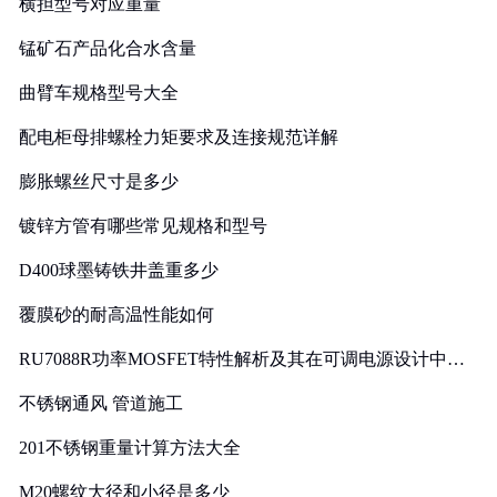
横担型号对应重量
锰矿石产品化合水含量
曲臂车规格型号大全
配电柜母排螺栓力矩要求及连接规范详解
膨胀螺丝尺寸是多少
镀锌方管有哪些常见规格和型号
D400球墨铸铁井盖重多少
覆膜砂的耐高温性能如何
RU7088R功率MOSFET特性解析及其在可调电源设计中的
实践
不锈钢通风 管道施工
201不锈钢重量计算方法大全
M20螺纹大径和小径是多少