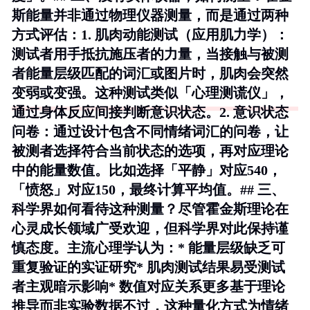
斯能量并非通过物理仪器测量，而是通过两种
方式评估：1.
肌肉动能测试
（应用肌力学）：
测试者用手抵抗施压者的力量，当接触与被测
者能量层级匹配的词汇或图片时，肌肉会突然
变弱或变强。这种测试类似「心理测谎仪」，
通过身体反应间接判断意识状态。2.
意识状态
问卷
：通过设计包含不同情绪词汇的问卷，让
被测者选择符合当前状态的选项，再对应理论
中的能量数值。比如选择「平静」对应540，
「愤怒」对应150，最终计算平均值。## 三、
科学界如何看待这种测量？尽管霍金斯理论在
心灵成长领域广受欢迎，但科学界对此保持谨
慎态度。主流心理学认为：* 能量层级缺乏可
重复验证的实证研究* 肌肉测试结果易受测试
者主观暗示影响* 数值对应关系更多基于理论
推导而非实验数据不过，这种量化方式为情绪