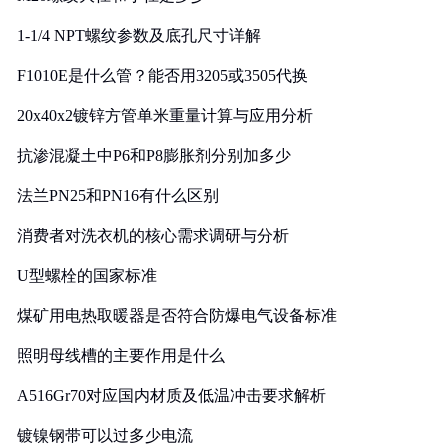
1-1/4 NPT螺纹参数及底孔尺寸详解
F1010E是什么管？能否用3205或3505代换
20x40x2镀锌方管单米重量计算与应用分析
抗渗混凝土中P6和P8膨胀剂分别加多少
法兰PN25和PN16有什么区别
消费者对洗衣机的核心需求调研与分析
U型螺栓的国家标准
煤矿用电热取暖器是否符合防爆电气设备标准
照明母线槽的主要作用是什么
A516Gr70对应国内材质及低温冲击要求解析
镀镍钢带可以过多少电流