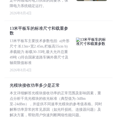
足不同领域对电力供应的高要求，保
障电力系统稳定运行。
2026年8月4日
13米平板车的标准尺寸和载重参
数
13米平板车主要技术参数包括: a)外形
尺寸:长13m×宽2.45m,栏板高55cm b)
承载能力:标载30-35吨,最大允许总重
49吨 c)符合国家道路车辆外廓尺寸及
轴荷限值标准
2026年8月4日
光模块接收功率多少是正常
本文详细解答光模块接收功率的正常范围及影响因素，重
点分析千兆光模块的收光标准（典型值为-3dBm
至-24dBm），并提供不同速率光模块的参考值表格。同时
解释功率异常的常见原因（如光纤损耗、连接器问题）及
解决方案，帮助用户快速判断网络性能问题。