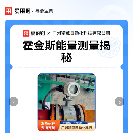
寻源宝典
‹
›