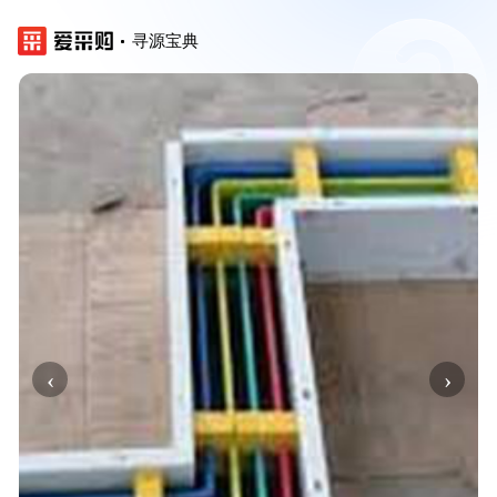
寻源宝典
‹
›