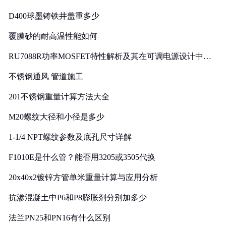
D400球墨铸铁井盖重多少
覆膜砂的耐高温性能如何
RU7088R功率MOSFET特性解析及其在可调电源设计中的
实践
不锈钢通风 管道施工
201不锈钢重量计算方法大全
M20螺纹大径和小径是多少
1-1/4 NPT螺纹参数及底孔尺寸详解
F1010E是什么管？能否用3205或3505代换
20x40x2镀锌方管单米重量计算与应用分析
抗渗混凝土中P6和P8膨胀剂分别加多少
法兰PN25和PN16有什么区别