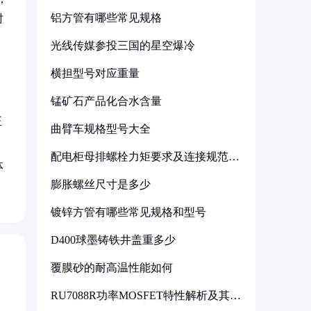
铝方管有哪些常见规格
时
光线传媒参投三国的星空爆冷
横担型号对应重量
锰矿石产品化合水含量
正
曲臂车规格型号大全
配电柜母排螺栓力矩要求及连接规范详
体
解
膨胀螺丝尺寸是多少
镀锌方管有哪些常见规格和型号
D400球墨铸铁井盖重多少
覆膜砂的耐高温性能如何
RU7088R功率MOSFET特性解析及其在
可调电源设计中的实践