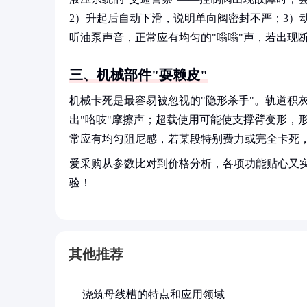
2）升起后自动下滑，说明单向阀密封不严；3）
听油泵声音，正常应有均匀的"嗡嗡"声，若出现
三、机械部件"耍赖皮"
机械卡死是最容易被忽视的"隐形杀手"。轨道积
出"咯吱"摩擦声；超载使用可能使支撑臂变形，
常应有均匀阻尼感，若某段特别费力或完全卡死
爱采购从参数比对到价格分析，各项功能贴心又
验！
其他推荐
浇筑母线槽的特点和应用领域