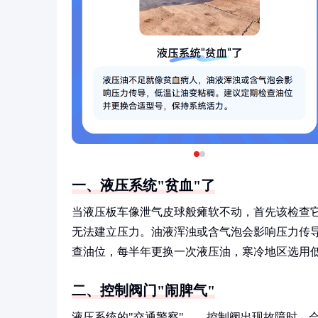
一、液压系统"贫血"了
当液压板车像泄气皮球般瘫软不动，首先该检查它
无法建立压力。油液浑浊或含气泡会影响压力传
查油位，每半年更换一次液压油，寒冷地区选用
二、控制阀门"闹脾气"
液压系统的"交通警察"——控制阀出现故障时，