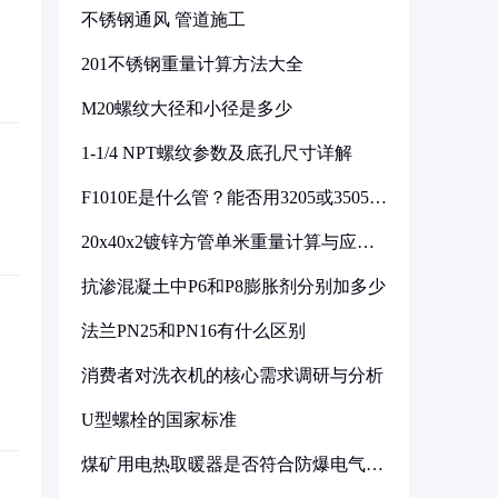
不锈钢通风 管道施工
201不锈钢重量计算方法大全
M20螺纹大径和小径是多少
1-1/4 NPT螺纹参数及底孔尺寸详解
F1010E是什么管？能否用3205或3505代
换
20x40x2镀锌方管单米重量计算与应用
分析
抗渗混凝土中P6和P8膨胀剂分别加多少
法兰PN25和PN16有什么区别
消费者对洗衣机的核心需求调研与分析
U型螺栓的国家标准
煤矿用电热取暖器是否符合防爆电气设
备标准