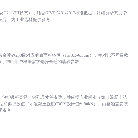
_1/2H状态），结合GB/T 5231-2012标准数据，详细分析其力学
差异，为工业选材提供参考。
砂200目对应的表面粗糙度（Ra 3.2-6.3μm），并对比不同目数
业实践，帮助用户根据需求选择合适的喷砂参数。
力，包括螺杆直径、钻孔尺寸等参数，并依据专业标准（如《混凝土结
方法和典型数值（如混凝土强度C30下设计值约80kN）。内容涵盖安装
员参考。