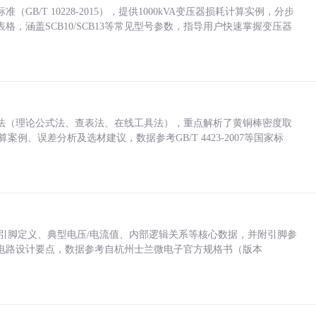
/T 10228-2015），提供1000kVA变压器损耗计算实例，分步
，涵盖SCB10/SCB13等常见型号参数，指导用户快速掌握变压器
法（理论公式法、查表法、在线工具法），重点解析了黄铜棒密度取
计算案例、误差分析及选材建议，数据参考GB/T 4423-2007等国家标
括各引脚定义、典型电压/电流值、内部逻辑关系等核心数据，并附引脚参
电路设计要点，数据参考自杭州士兰微电子官方规格书（版本