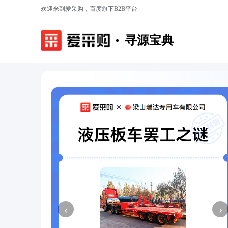
欢迎来到爱采购，百度旗下B2B平台
寻源宝典
‹
›