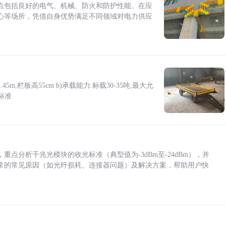
点包括良好的电气、机械、防火和防护性能。在应
心等场所，凭借自身优势满足不同领域对电力供应
5m,栏板高55cm b)承载能力:标载30-35吨,最大允
标准
点分析千兆光模块的收光标准（典型值为-3dBm至-24dBm），并
常的常见原因（如光纤损耗、连接器问题）及解决方案，帮助用户快