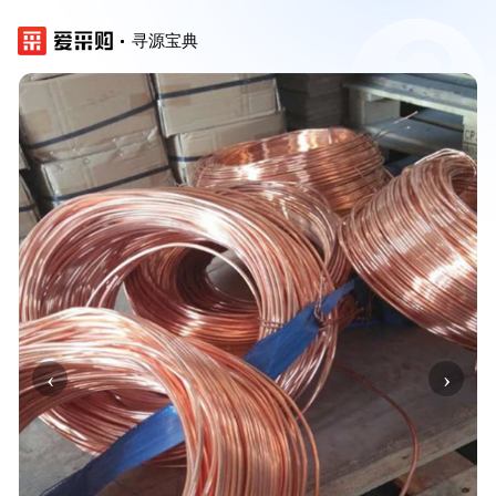
寻源宝典
‹
›