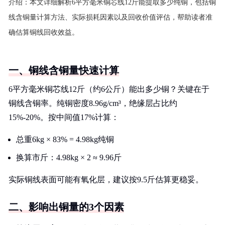
介绍：
本文详细解析6平方毫米铜芯线12斤能提取多少纯铜，包括铜
线含铜量计算方法、实际损耗因素以及回收价值评估，帮助读者准
确估算铜线回收效益。
一、铜线含铜量快速计算
6平方毫米铜芯线12斤（约6公斤）能出多少铜？关键在于
铜线含铜率。纯铜密度8.96g/cm³，绝缘层占比约
15%-20%。按中间值17%计算：
总重6kg × 83% = 4.98kg纯铜
换算市斤：4.98kg × 2 ≈ 9.96斤
实际铜线表面可能有氧化层，建议按9.5斤估算更稳妥。
二、影响出铜量的3个因素