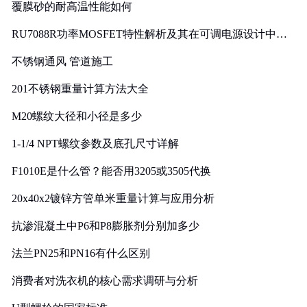
覆膜砂的耐高温性能如何
RU7088R功率MOSFET特性解析及其在可调电源设计中的
实践
不锈钢通风 管道施工
201不锈钢重量计算方法大全
M20螺纹大径和小径是多少
1-1/4 NPT螺纹参数及底孔尺寸详解
F1010E是什么管？能否用3205或3505代换
20x40x2镀锌方管单米重量计算与应用分析
抗渗混凝土中P6和P8膨胀剂分别加多少
法兰PN25和PN16有什么区别
消费者对洗衣机的核心需求调研与分析