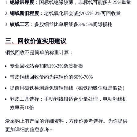
绝缘层厚度
：国标线绝缘较薄，非标线可能多占25%重量
铜线新旧程度
：老线氧化层会减少0.5%-2%可回收量
绞线工艺
：多股细丝比单股线多3%-5%间隙损耗
三、回收价值实用建议
铜线回收不是简单的称重计算：
专业回收站会扣除1%-3%杂质折损
带皮铜线回收价约为纯铜价的60%-70%
提前用磁铁检测避免镀铜铝线（磁铁能吸住就是假货）
剥皮工具选择：手动剥线钳适合少量处理，电动剥线机
效率高10倍
爱采购上有产品的详细资料，方便你参考选择。为你提供
更加详细的信息参考～