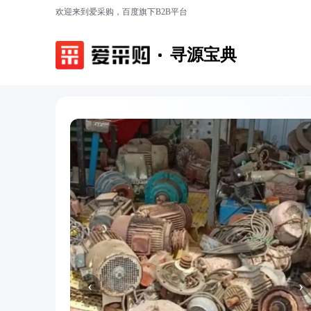
欢迎来到爱采购，百度旗下B2B平台
寻源宝典
‹
›