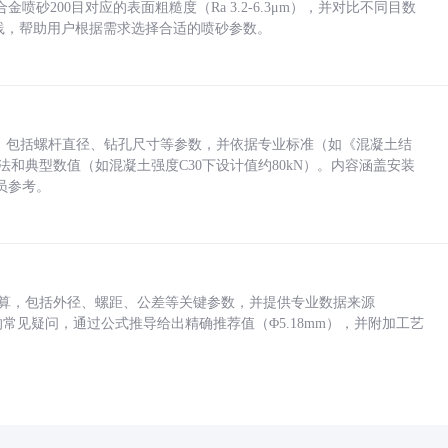
砂200目对应的表面粗糙度（Ra 3.2-6.3μm），并对比不同目数
业实践，帮助用户根据需求选择合适的喷砂参数。
力，包括螺杆直径、钻孔尺寸等参数，并依据专业标准（如《混凝土结
方法和典型数值（如混凝土强度C30下设计值约80kN）。内容涵盖安装
员参考。
底孔计算，包括外径、螺距、公差等关键参数，并提供专业数据来源
孔尺寸的常见疑问，通过公式推导给出精确推荐值（Φ5.18mm），并附加工艺