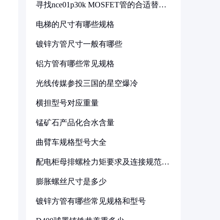
寻找nce01p30k MOSFET管的合适替代
型号
电梯的尺寸有哪些规格
镀锌方管尺寸一般有哪些
铝方管有哪些常见规格
光线传媒参投三国的星空爆冷
横担型号对应重量
锰矿石产品化合水含量
曲臂车规格型号大全
配电柜母排螺栓力矩要求及连接规范详
解
膨胀螺丝尺寸是多少
镀锌方管有哪些常见规格和型号