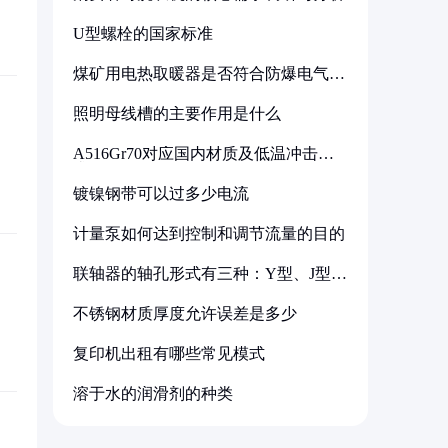
U型螺栓的国家标准
煤矿用电热取暖器是否符合防爆电气设
备标准
照明母线槽的主要作用是什么
A516Gr70对应国内材质及低温冲击要
求解析
镀镍钢带可以过多少电流
计量泵如何达到控制和调节流量的目的
联轴器的轴孔形式有三种：Y型、J型、
Z型
不锈钢材质厚度允许误差是多少
复印机出租有哪些常见模式
溶于水的润滑剂的种类