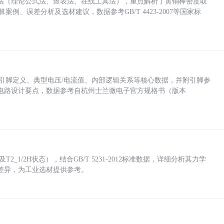
法（理论公式法、查表法、在线工具法），重点解析了黄铜棒密度取
计算案例、误差分析及选材建议，数据参考GB/T 4423-2007等国家标
括各引脚定义、典型电压/电流值、内部逻辑关系等核心数据，并附引脚参
电路设计要点，数据参考自杭州士兰微电子官方规格书（版本
_1/2H状态），结合GB/T 5231-2012标准数据，详细分析其力学
差异，为工业选材提供参考。