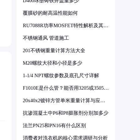
D400球墨铸铁井盖重多少
覆膜砂的耐高温性能如何
RU7088R功率MOSFET特性解析及其在
可调电源设计中的实践
不锈钢通风 管道施工
201不锈钢重量计算方法大全
M20螺纹大径和小径是多少
1-1/4 NPT螺纹参数及底孔尺寸详解
F1010E是什么管？能否用3205或3505代
换
20x40x2镀锌方管单米重量计算与应用
分析
抗渗混凝土中P6和P8膨胀剂分别加多少
法兰PN25和PN16有什么区别
消费者对洗衣机的核心需求调研与分析