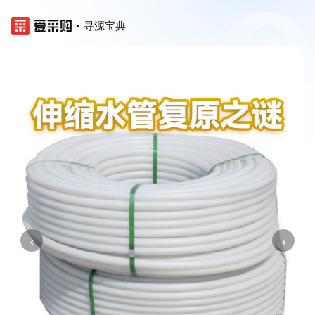
寻源宝典
‹
›