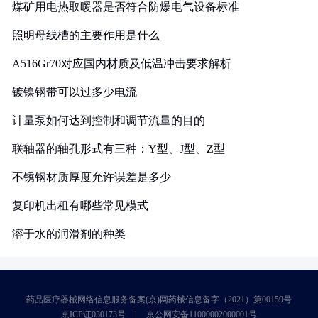
煤矿用电热取暖器是否符合防爆电气设备标准
照明母线槽的主要作用是什么
A516Gr70对应国内材质及低温冲击要求解析
镀镍钢带可以过多少电流
计量泵如何达到控制和调节流量的目的
联轴器的轴孔形式有三种：Y型、J型、Z型
不锈钢材质厚度允许误差是多少
复印机出租有哪些常见模式
溶于水的润滑剂的种类
药品医疗器械网络信息服务备案(京)网药械信息备字（2021）第00159号
京ICP证030173号
京公网安备11000002000001号