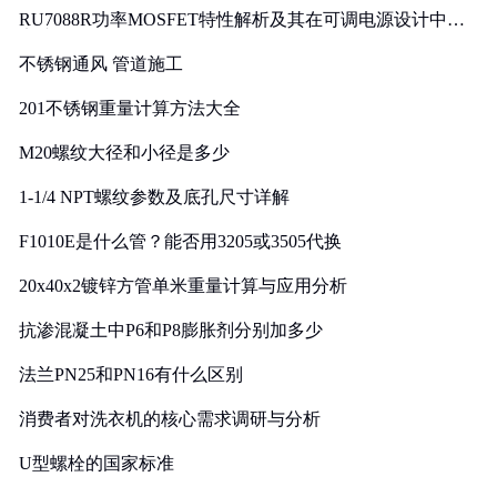
RU7088R功率MOSFET特性解析及其在可调电源设计中的
实践
不锈钢通风 管道施工
201不锈钢重量计算方法大全
M20螺纹大径和小径是多少
1-1/4 NPT螺纹参数及底孔尺寸详解
F1010E是什么管？能否用3205或3505代换
20x40x2镀锌方管单米重量计算与应用分析
抗渗混凝土中P6和P8膨胀剂分别加多少
法兰PN25和PN16有什么区别
消费者对洗衣机的核心需求调研与分析
U型螺栓的国家标准