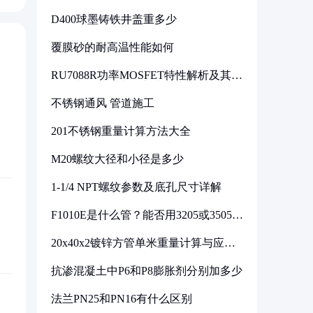
D400球墨铸铁井盖重多少
覆膜砂的耐高温性能如何
RU7088R功率MOSFET特性解析及其在
可调电源设计中的实践
不锈钢通风 管道施工
201不锈钢重量计算方法大全
M20螺纹大径和小径是多少
1-1/4 NPT螺纹参数及底孔尺寸详解
F1010E是什么管？能否用3205或3505代
换
20x40x2镀锌方管单米重量计算与应用
分析
抗渗混凝土中P6和P8膨胀剂分别加多少
法兰PN25和PN16有什么区别