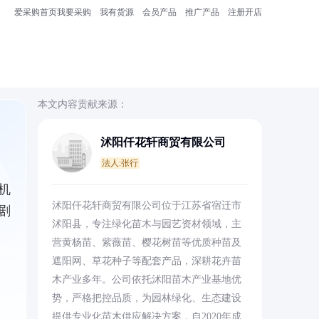
爱采购首页
我要采购
我有货源
会员产品
推广产品
注册开店
本文内容贡献来源：
沭阳仟花轩商贸有限公司
法人:张行
机
沭阳仟花轩商贸有限公司位于江苏省宿迁市
剧
沭阳县，专注绿化苗木与园艺资材领域，主
营黄杨苗、紫薇苗、樱花树苗等优质种苗及
遮阳网、草花种子等配套产品，深耕花卉苗
木产业多年。公司依托沭阳苗木产业基地优
势，严格把控品质，为园林绿化、生态建设
提供专业化苗木供应解决方案，自2020年成