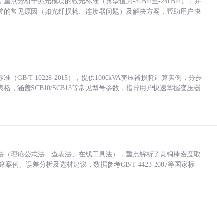
点分析千兆光模块的收光标准（典型值为-3dBm至-24dBm），并
常的常见原因（如光纤损耗、连接器问题）及解决方案，帮助用户快
/T 10228-2015），提供1000kVA变压器损耗计算实例，分步
，涵盖SCB10/SCB13等常见型号参数，指导用户快速掌握变压器
法（理论公式法、查表法、在线工具法），重点解析了黄铜棒密度取
计算案例、误差分析及选材建议，数据参考GB/T 4423-2007等国家标