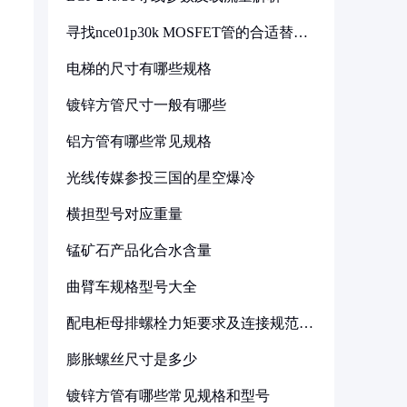
寻找nce01p30k MOSFET管的合适替代
型号
电梯的尺寸有哪些规格
镀锌方管尺寸一般有哪些
铝方管有哪些常见规格
光线传媒参投三国的星空爆冷
横担型号对应重量
锰矿石产品化合水含量
曲臂车规格型号大全
配电柜母排螺栓力矩要求及连接规范详
解
膨胀螺丝尺寸是多少
镀锌方管有哪些常见规格和型号