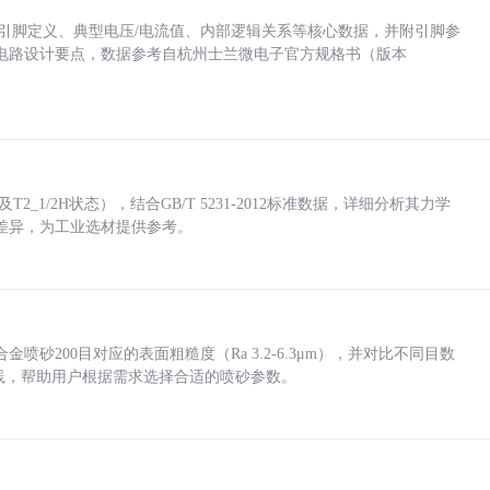
括各引脚定义、典型电压/电流值、内部逻辑关系等核心数据，并附引脚参
电路设计要点，数据参考自杭州士兰微电子官方规格书（版本
_1/2H状态），结合GB/T 5231-2012标准数据，详细分析其力学
差异，为工业选材提供参考。
砂200目对应的表面粗糙度（Ra 3.2-6.3μm），并对比不同目数
业实践，帮助用户根据需求选择合适的喷砂参数。