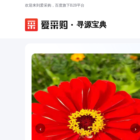
欢迎来到爱采购，百度旗下B2B平台
寻源宝典
‹
›