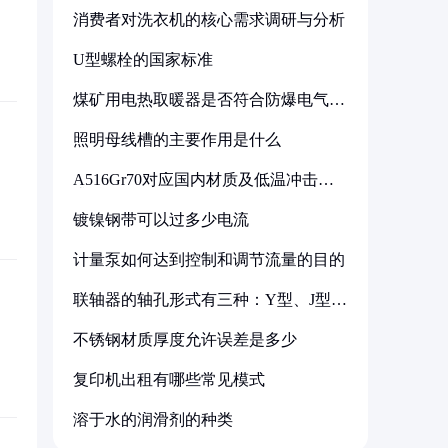
消费者对洗衣机的核心需求调研与分析
U型螺栓的国家标准
煤矿用电热取暖器是否符合防爆电气设
备标准
照明母线槽的主要作用是什么
A516Gr70对应国内材质及低温冲击要
求解析
镀镍钢带可以过多少电流
计量泵如何达到控制和调节流量的目的
联轴器的轴孔形式有三种：Y型、J型、
Z型
不锈钢材质厚度允许误差是多少
复印机出租有哪些常见模式
溶于水的润滑剂的种类