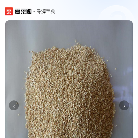
寻源宝典
‹
›