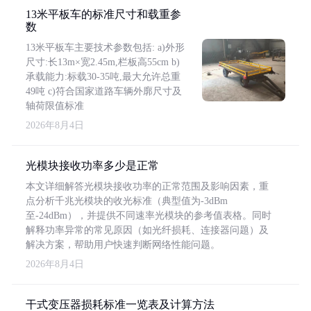
13米平板车的标准尺寸和载重参
数
13米平板车主要技术参数包括: a)外形
尺寸:长13m×宽2.45m,栏板高55cm b)
承载能力:标载30-35吨,最大允许总重
49吨 c)符合国家道路车辆外廓尺寸及
轴荷限值标准
2026年8月4日
光模块接收功率多少是正常
本文详细解答光模块接收功率的正常范围及影响因素，重
点分析千兆光模块的收光标准（典型值为-3dBm
至-24dBm），并提供不同速率光模块的参考值表格。同时
解释功率异常的常见原因（如光纤损耗、连接器问题）及
解决方案，帮助用户快速判断网络性能问题。
2026年8月4日
干式变压器损耗标准一览表及计算方法