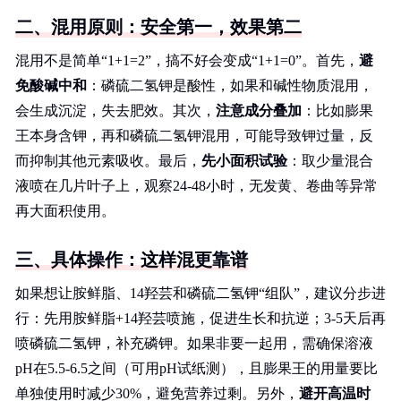
二、混用原则：安全第一，效果第二
混用不是简单“1+1=2”，搞不好会变成“1+1=0”。首先，
避
免酸碱中和
：磷硫二氢钾是酸性，如果和碱性物质混用，
会生成沉淀，失去肥效。其次，
注意成分叠加
：比如膨果
王本身含钾，再和磷硫二氢钾混用，可能导致钾过量，反
而抑制其他元素吸收。最后，
先小面积试验
：取少量混合
液喷在几片叶子上，观察24-48小时，无发黄、卷曲等异常
再大面积使用。
三、具体操作：这样混更靠谱
如果想让胺鲜脂、14羟芸和磷硫二氢钾“组队”，建议分步进
行：先用胺鲜脂+14羟芸喷施，促进生长和抗逆；3-5天后再
喷磷硫二氢钾，补充磷钾。如果非要一起用，需确保溶液
pH在5.5-6.5之间（可用pH试纸测），且膨果王的用量要比
单独使用时减少30%，避免营养过剩。另外，
避开高温时