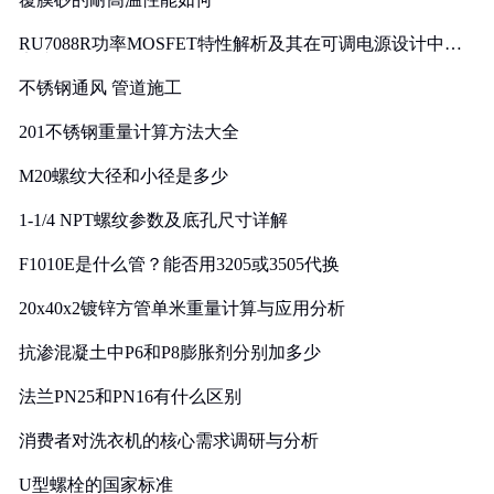
RU7088R功率MOSFET特性解析及其在可调电源设计中的
实践
不锈钢通风 管道施工
201不锈钢重量计算方法大全
M20螺纹大径和小径是多少
1-1/4 NPT螺纹参数及底孔尺寸详解
F1010E是什么管？能否用3205或3505代换
20x40x2镀锌方管单米重量计算与应用分析
抗渗混凝土中P6和P8膨胀剂分别加多少
法兰PN25和PN16有什么区别
消费者对洗衣机的核心需求调研与分析
U型螺栓的国家标准