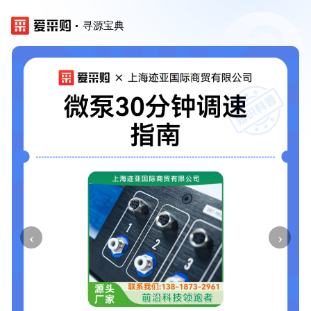
寻源宝典
‹
›