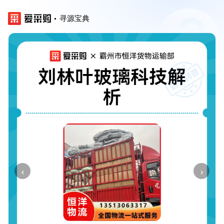
寻源宝典
‹
›