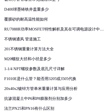
D400球墨铸铁井盖重多少
覆膜砂的耐高温性能如何
RU7088R功率MOSFET特性解析及其在可调电源设计中的
实践
不锈钢通风 管道施工
201不锈钢重量计算方法大全
M20螺纹大径和小径是多少
1-1/4 NPT螺纹参数及底孔尺寸详解
F1010E是什么管？能否用3205或3505代换
20x40x2镀锌方管单米重量计算与应用分析
抗渗混凝土中P6和P8膨胀剂分别加多少
法兰PN25和PN16有什么区别