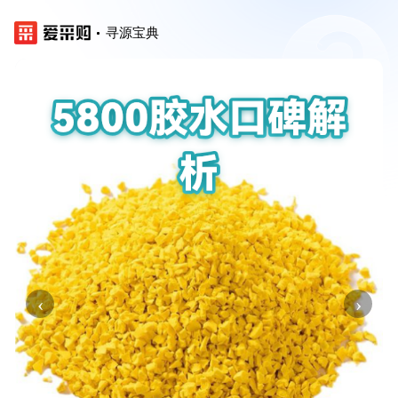
寻源宝典
‹
›