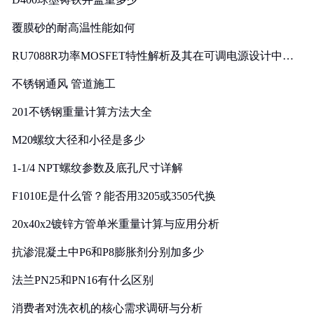
覆膜砂的耐高温性能如何
RU7088R功率MOSFET特性解析及其在可调电源设计中的
实践
不锈钢通风 管道施工
201不锈钢重量计算方法大全
M20螺纹大径和小径是多少
1-1/4 NPT螺纹参数及底孔尺寸详解
F1010E是什么管？能否用3205或3505代换
20x40x2镀锌方管单米重量计算与应用分析
抗渗混凝土中P6和P8膨胀剂分别加多少
法兰PN25和PN16有什么区别
消费者对洗衣机的核心需求调研与分析