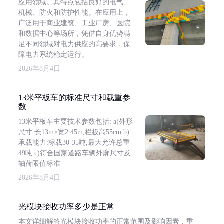
应用领域。其特点包括良好的电气、
机械、防火和防护性能。在应用上，
广泛用于商业建筑、工业厂房、医院
和数据中心等场所，凭借自身优势满
足不同领域对电力供应的高要求，保
障电力系统稳定运行。
2026年8月4日
13米平板车的标准尺寸和载重参
数
13米平板车主要技术参数包括: a)外形
尺寸:长13m×宽2.45m,栏板高55cm b)
承载能力:标载30-35吨,最大允许总重
49吨 c)符合国家道路车辆外廓尺寸及
轴荷限值标准
2026年8月4日
光模块接收功率多少是正常
本文详细解答光模块接收功率的正常范围及影响因素，重