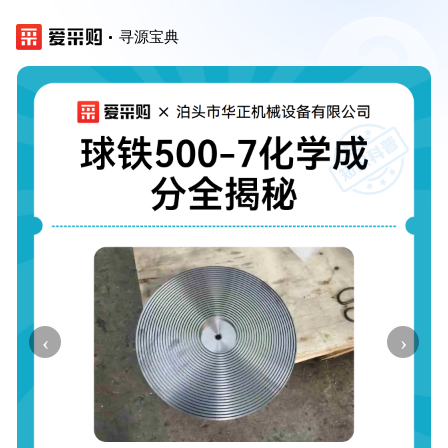
寻源宝典
‹
›