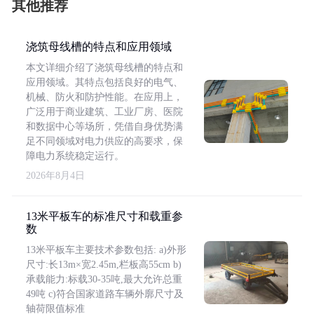
其他推荐
浇筑母线槽的特点和应用领域
本文详细介绍了浇筑母线槽的特点和
应用领域。其特点包括良好的电气、
机械、防火和防护性能。在应用上，
广泛用于商业建筑、工业厂房、医院
和数据中心等场所，凭借自身优势满
足不同领域对电力供应的高要求，保
障电力系统稳定运行。
2026年8月4日
13米平板车的标准尺寸和载重参
数
13米平板车主要技术参数包括: a)外形
尺寸:长13m×宽2.45m,栏板高55cm b)
承载能力:标载30-35吨,最大允许总重
49吨 c)符合国家道路车辆外廓尺寸及
轴荷限值标准