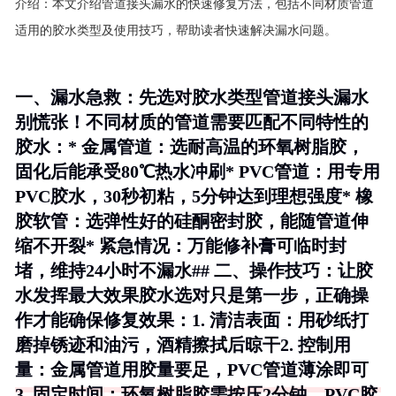
介绍：
本文介绍管道接头漏水的快速修复方法，包括不同材质管道
适用的胶水类型及使用技巧，帮助读者快速解决漏水问题。
一、漏水急救：先选对胶水类型管道接头漏水
别慌张！不同材质的管道需要匹配不同特性的
胶水：*
金属管道
：选耐高温的环氧树脂胶，
固化后能承受80℃热水冲刷*
PVC管道
：用专用
PVC胶水，30秒初粘，5分钟达到理想强度*
橡
胶软管
：选弹性好的硅酮密封胶，能随管道伸
缩不开裂*
紧急情况
：万能修补膏可临时封
堵，维持24小时不漏水## 二、操作技巧：让胶
水发挥最大效果胶水选对只是第一步，正确操
作才能确保修复效果：1.
清洁表面
：用砂纸打
磨掉锈迹和油污，酒精擦拭后晾干2.
控制用
量
：金属管道用胶量要足，PVC管道薄涂即可
3.
固定时间
：环氧树脂胶需按压2分钟，PVC胶