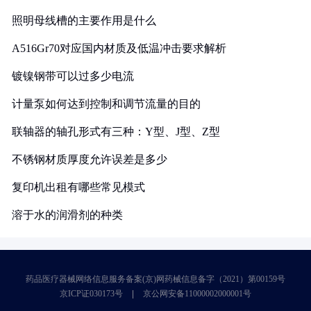
照明母线槽的主要作用是什么
A516Gr70对应国内材质及低温冲击要求解析
镀镍钢带可以过多少电流
计量泵如何达到控制和调节流量的目的
联轴器的轴孔形式有三种：Y型、J型、Z型
不锈钢材质厚度允许误差是多少
复印机出租有哪些常见模式
溶于水的润滑剂的种类
药品医疗器械网络信息服务备案(京)网药械信息备字（2021）第00159号
京ICP证030173号
京公网安备11000002000001号