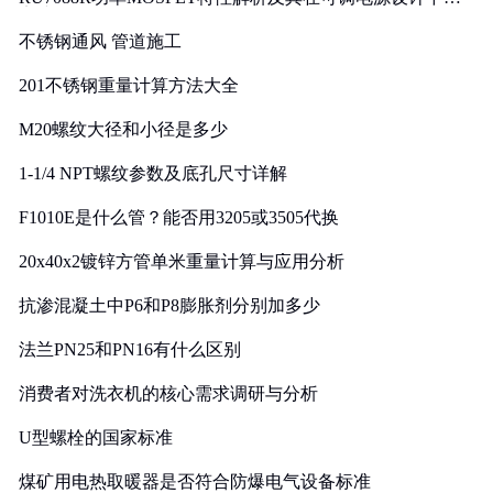
实践
不锈钢通风 管道施工
201不锈钢重量计算方法大全
M20螺纹大径和小径是多少
1-1/4 NPT螺纹参数及底孔尺寸详解
F1010E是什么管？能否用3205或3505代换
20x40x2镀锌方管单米重量计算与应用分析
抗渗混凝土中P6和P8膨胀剂分别加多少
法兰PN25和PN16有什么区别
消费者对洗衣机的核心需求调研与分析
U型螺栓的国家标准
煤矿用电热取暖器是否符合防爆电气设备标准