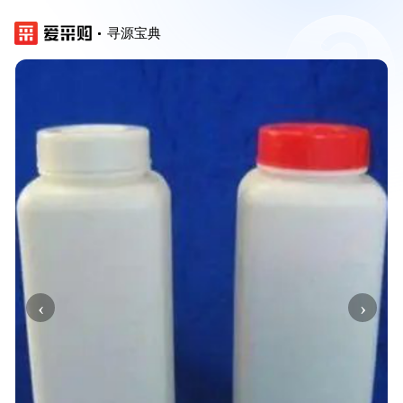
寻源宝典
‹
›