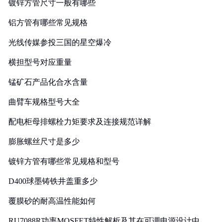
镀锌方管尺寸一般有哪些
铝方管有哪些常见规格
光线传媒参投三国的星空爆冷
横担型号对应重量
锰矿石产品化合水含量
曲臂车规格型号大全
配电柜母排螺栓力矩要求及连接规范详解
膨胀螺丝尺寸是多少
镀锌方管有哪些常见规格和型号
D400球墨铸铁井盖重多少
覆膜砂的耐高温性能如何
RU7088R功率MOSFET特性解析及其在可调电源设计中的