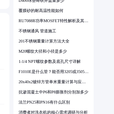
D400球墨铸铁井盖重多少
覆膜砂的耐高温性能如何
RU7088R功率MOSFET特性解析及其在
可调电源设计中的实践
不锈钢通风 管道施工
201不锈钢重量计算方法大全
M20螺纹大径和小径是多少
1-1/4 NPT螺纹参数及底孔尺寸详解
F1010E是什么管？能否用3205或3505代
换
20x40x2镀锌方管单米重量计算与应用
分析
抗渗混凝土中P6和P8膨胀剂分别加多少
法兰PN25和PN16有什么区别
消费者对洗衣机的核心需求调研与分析