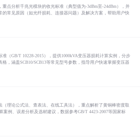
点分析千兆光模块的收光标准（典型值为-3dBm至-24dBm），并
常的常见原因（如光纤损耗、连接器问题）及解决方案，帮助用户快
/T 10228-2015），提供1000kVA变压器损耗计算实例，分步
，涵盖SCB10/SCB13等常见型号参数，指导用户快速掌握变压器
法（理论公式法、查表法、在线工具法），重点解析了黄铜棒密度取
计算案例、误差分析及选材建议，数据参考GB/T 4423-2007等国家标