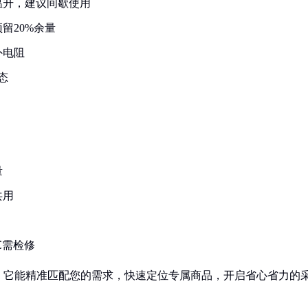
温升，建议间歇使用
留20%余量
外电阻
态
量
共用
℃需检修
！它能精准匹配您的需求，快速定位专属商品，开启省心省力的