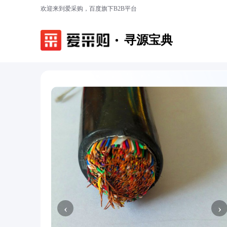
欢迎来到爱采购，百度旗下B2B平台
寻源宝典
‹
›