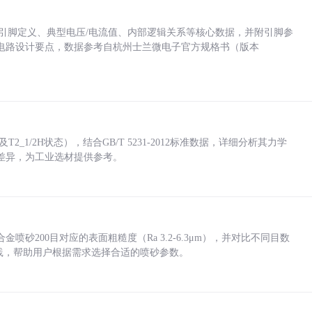
括各引脚定义、典型电压/电流值、内部逻辑关系等核心数据，并附引脚参
电路设计要点，数据参考自杭州士兰微电子官方规格书（版本
_1/2H状态），结合GB/T 5231-2012标准数据，详细分析其力学
差异，为工业选材提供参考。
砂200目对应的表面粗糙度（Ra 3.2-6.3μm），并对比不同目数
业实践，帮助用户根据需求选择合适的喷砂参数。