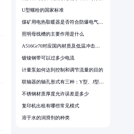
U型螺栓的国家标准
煤矿用电热取暖器是否符合防爆电气设
备标准
照明母线槽的主要作用是什么
A516Gr70对应国内材质及低温冲击要
求解析
镀镍钢带可以过多少电流
计量泵如何达到控制和调节流量的目的
联轴器的轴孔形式有三种：Y型、J型、
Z型
不锈钢材质厚度允许误差是多少
复印机出租有哪些常见模式
溶于水的润滑剂的种类