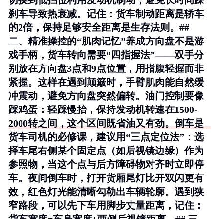
切换到低挡位利用发动机制动，避免长时间踩
刹车导致热衰减。记住：货车制动距离是轿车
的2倍，保持足够安全距离是生存法则。##
二、精准操控的“肌肉记忆”养成方向盘不是游
戏手柄，货车转向需要“四指握法”——双手分
别放在方向盘3点和9点位置，用指腹轻握而非
紧握。这样在遇到颠簸时，手臂肌肉能自然缓
冲震动，避免方向盘突然偏转。油门控制要像
踩鸡蛋：轻踩慢抬，保持发动机转速在1500-
2000转之间，这个区间既省油又有劲。倒车是
货车司机的必修课，建议用“三点定位法”：选
择车尾右侧某个固定点（如后视镜边缘）作为
参照物，当这个点与后方障碍物对齐时立即停
车。夜间倒车时，打开货厢尾灯比开双闪更有
效，红色灯光能清晰勾勒出车辆轮廓。遇到狭
窄路段，可以先下车用脚步丈量距离，记住：