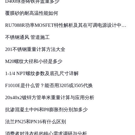
D400球墨铸铁井盖重多少
覆膜砂的耐高温性能如何
RU7088R功率MOSFET特性解析及其在可调电源设计中的
实践
不锈钢通风 管道施工
201不锈钢重量计算方法大全
M20螺纹大径和小径是多少
1-1/4 NPT螺纹参数及底孔尺寸详解
F1010E是什么管？能否用3205或3505代换
20x40x2镀锌方管单米重量计算与应用分析
抗渗混凝土中P6和P8膨胀剂分别加多少
法兰PN25和PN16有什么区别
消费者对洗衣机的核心需求调研与分析