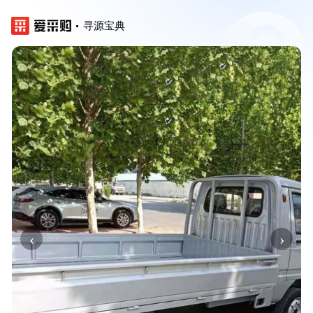
寻源宝典
‹
›