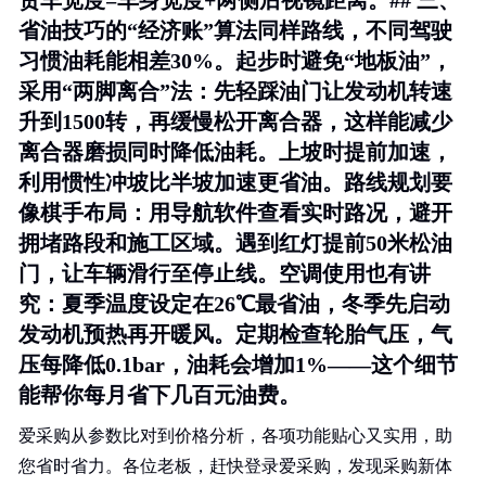
货车宽度=车身宽度+两侧后视镜距离。## 三、
省油技巧的“经济账”算法同样路线，不同驾驶
习惯油耗能相差30%。起步时避免“地板油”，
采用“两脚离合”法：先轻踩油门让发动机转速
升到1500转，再缓慢松开离合器，这样能减少
离合器磨损同时降低油耗。上坡时提前加速，
利用惯性冲坡比半坡加速更省油。路线规划要
像棋手布局：用导航软件查看实时路况，避开
拥堵路段和施工区域。遇到红灯提前50米松油
门，让车辆滑行至停止线。空调使用也有讲
究：夏季温度设定在26℃最省油，冬季先启动
发动机预热再开暖风。定期检查轮胎气压，气
压每降低0.1bar，油耗会增加1%——这个细节
能帮你每月省下几百元油费。
爱采购从参数比对到价格分析，各项功能贴心又实用，助
您省时省力。各位老板，赶快登录爱采购，发现采购新体