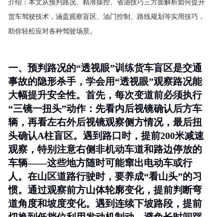
介绍：
本文从预判路况、精准操控、省油技巧三方面解析如何提升
货车驾驶技术，涵盖观察盲区、油门控制、路线规划等实用技巧，
助你轻松应对各种驾驶场景。
一、预判路况的“透视眼”训练货车盲区是交通
事故的隐形杀手，学会用“透视眼”观察路况能
大幅提升安全性。首先，每次变道前必须执行
“三镜一扭头”动作：先看内后视镜确认后方车
辆，再看左右外后视镜观察侧方情况，最后扭
头确认A柱盲区。遇到路口时，提前200米减速
观察，特别注意右侧非机动车道和路边停放的
车辆——这些地方随时可能窜出电动车或行
人。在山区道路行驶时，要养成“看山头”的习
惯。通过观察前方山体轮廓变化，提前判断弯
道角度和坡度变化。遇到连续下坡路段，提前