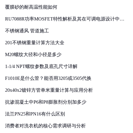
覆膜砂的耐高温性能如何
RU7088R功率MOSFET特性解析及其在可调电源设计中的
实践
不锈钢通风 管道施工
201不锈钢重量计算方法大全
M20螺纹大径和小径是多少
1-1/4 NPT螺纹参数及底孔尺寸详解
F1010E是什么管？能否用3205或3505代换
20x40x2镀锌方管单米重量计算与应用分析
抗渗混凝土中P6和P8膨胀剂分别加多少
法兰PN25和PN16有什么区别
消费者对洗衣机的核心需求调研与分析