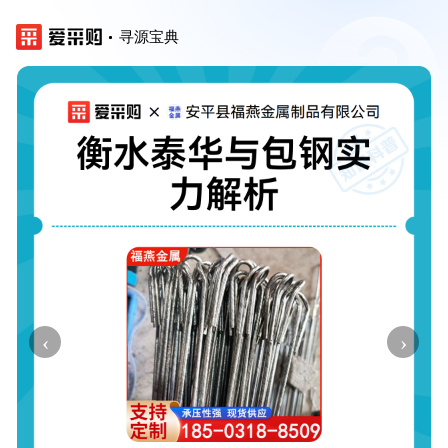
寻源宝典
‹
›