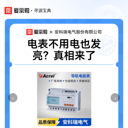
寻源宝典
‹
›