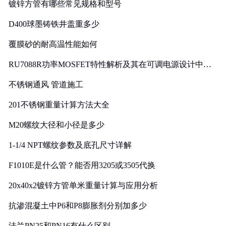
镀锌方管有哪些常见规格和型号
D400球墨铸铁井盖重多少
覆膜砂的耐高温性能如何
RU7088R功率MOSFET特性解析及其在可调电源设计中的
实践
不锈钢通风 管道施工
201不锈钢重量计算方法大全
M20螺纹大径和小径是多少
1-1/4 NPT螺纹参数及底孔尺寸详解
F1010E是什么管？能否用3205或3505代换
20x40x2镀锌方管单米重量计算与应用分析
抗渗混凝土中P6和P8膨胀剂分别加多少
法兰PN25和PN16有什么区别