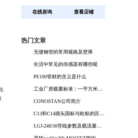
在线咨询
查看店铺
热门文章
无缝钢管的常用规格及壁厚
生活中常见的传感器有哪些呢
PE100管材的含义是什么
工业厂房载重标准：一平方米能
比
承受多少公斤
表
CONOSTAN公司简介
C13和C14插头国标与欧标的区别
及其标准解析
LGJ-240/30导线参数及载流量解
析