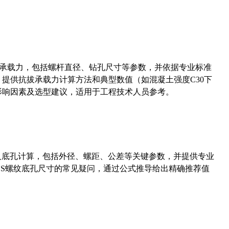
拔承载力，包括螺杆直径、钻孔尺寸等参数，并依据专业标准
5）提供抗拔承载力计算方法和典型数值（如混凝土强度C30下
能影响因素及选型建议，适用于工程技术人员参考。
准尺寸及底孔计算，包括外径、螺距、公差等关键参数，并提供专业
-36UNS螺纹底孔尺寸的常见疑问，通过公式推导给出精确推荐值