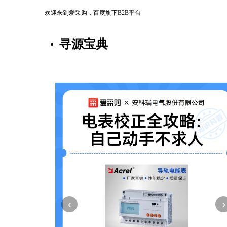
欢迎来到爱采购，百度旗下B2B平台
寻源宝典
‹
›