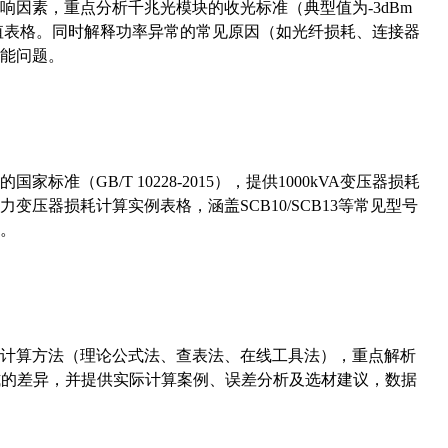
响因素，重点分析千兆光模块的收光标准（典型值为-3dBm
考值表格。同时解释功率异常的常见原因（如光纤损耗、连接器
能问题。
准（GB/T 10228-2015），提供1000kVA变压器损耗
压器损耗计算实例表格，涵盖SCB10/SCB13等常见型号
。
计算方法（理论公式法、查表法、在线工具法），重点解析
计算公式的差异，并提供实际计算案例、误差分析及选材建议，数据