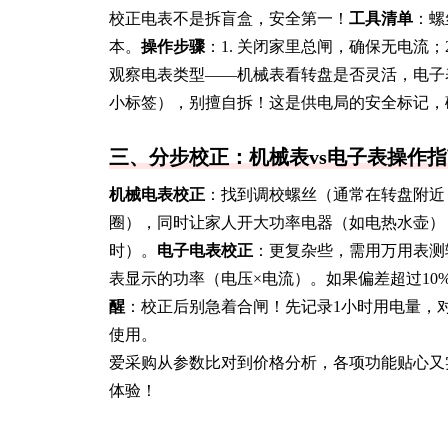
校正电表不是拆盲盒，安全第一！
工具清单
：螺
本。
操作步骤
：1. 关闭家里总闸，确保无电流；
观察电表类型——机械表看转盘是否灵活，电子
小标签），别擅自拆！这是供电局的安全标记，
三、分步校正：机械表vs电子表操作
机械电表校正
：找到调校螺丝（通常在转盘附近，标
圈），同时让家人开大功率电器（如电热水壶），
时）。
电子电表校正
：更复杂些，需用万用表测
表显示的功率（电压×电流）。如果偏差超过1
醒
：校正后别急着合闸！先记录1小时用电量，
使用。
爱采购从参数比对到价格分析，各项功能贴心又
体验！