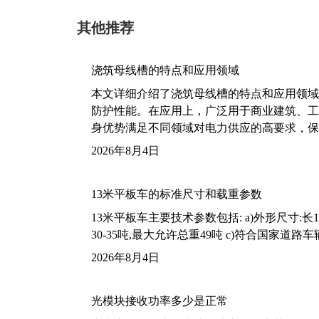
其他推荐
浇筑母线槽的特点和应用领域
本文详细介绍了浇筑母线槽的特点和应用领域
防护性能。在应用上，广泛用于商业建筑、工
身优势满足不同领域对电力供应的高要求，保
2026年8月4日
13米平板车的标准尺寸和载重参数
13米平板车主要技术参数包括: a)外形尺寸:长13m
30-35吨,最大允许总重49吨 c)符合国家道
2026年8月4日
光模块接收功率多少是正常