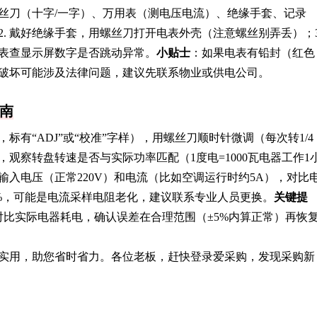
丝刀（十字/一字）、万用表（测电压电流）、绝缘手套、记录
2. 戴好绝缘手套，用螺丝刀打开电表外壳（注意螺丝别弄丢）；3
表查显示屏数字是否跳动异常。
小贴士
：如果电表有铅封（红色
破坏可能涉及法律问题，建议先联系物业或供电公司。
指南
有“ADJ”或“校准”字样），用螺丝刀顺时针微调（每次转1/4
观察转盘转速是否与实际功率匹配（1度电=1000瓦电器工作1
输入电压（正常220V）和电流（比如空调运行时约5A），对比
0%，可能是电流采样电阻老化，建议联系专业人员更换。
关键提
对比实际电器耗电，确认误差在合理范围（±5%内算正常）再恢
实用，助您省时省力。各位老板，赶快登录爱采购，发现采购新