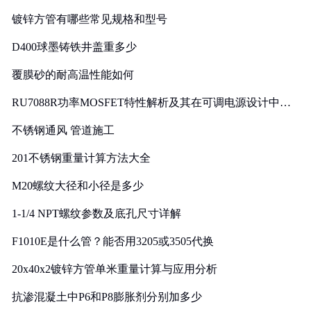
镀锌方管有哪些常见规格和型号
D400球墨铸铁井盖重多少
覆膜砂的耐高温性能如何
RU7088R功率MOSFET特性解析及其在可调电源设计中的
实践
不锈钢通风 管道施工
201不锈钢重量计算方法大全
M20螺纹大径和小径是多少
1-1/4 NPT螺纹参数及底孔尺寸详解
F1010E是什么管？能否用3205或3505代换
20x40x2镀锌方管单米重量计算与应用分析
抗渗混凝土中P6和P8膨胀剂分别加多少