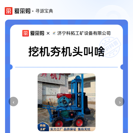
寻源宝典
‹
›