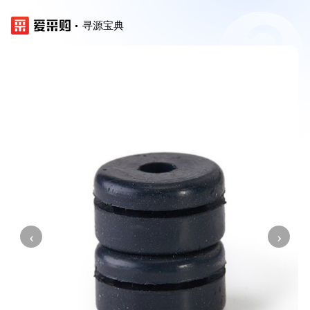
寻源宝典
‹
›