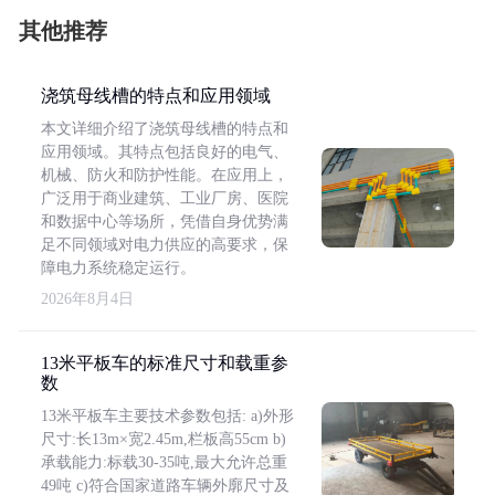
其他推荐
浇筑母线槽的特点和应用领域
本文详细介绍了浇筑母线槽的特点和
应用领域。其特点包括良好的电气、
机械、防火和防护性能。在应用上，
广泛用于商业建筑、工业厂房、医院
和数据中心等场所，凭借自身优势满
足不同领域对电力供应的高要求，保
障电力系统稳定运行。
2026年8月4日
13米平板车的标准尺寸和载重参
数
13米平板车主要技术参数包括: a)外形
尺寸:长13m×宽2.45m,栏板高55cm b)
承载能力:标载30-35吨,最大允许总重
49吨 c)符合国家道路车辆外廓尺寸及