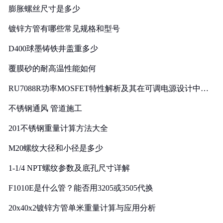
膨胀螺丝尺寸是多少
镀锌方管有哪些常见规格和型号
D400球墨铸铁井盖重多少
覆膜砂的耐高温性能如何
RU7088R功率MOSFET特性解析及其在可调电源设计中的
实践
不锈钢通风 管道施工
201不锈钢重量计算方法大全
M20螺纹大径和小径是多少
1-1/4 NPT螺纹参数及底孔尺寸详解
F1010E是什么管？能否用3205或3505代换
20x40x2镀锌方管单米重量计算与应用分析