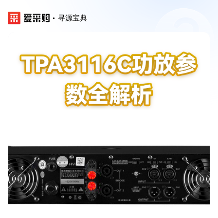
寻源宝典
‹
›