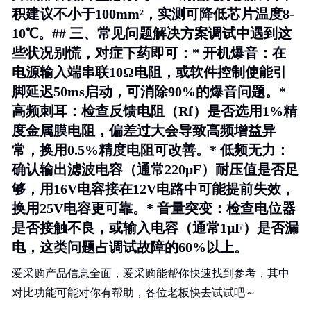
积建议不小于100mm²，实测可降低芯片温度8-
10℃。## 三、常见问题解决方案调试中遇到这
些状况别慌，对症下药即可：*
开机爆音
：在
电源输入端串联10Ω电阻，或软件控制使能引
脚延迟50ms启动，可消除90%的爆音问题。*
高频刺耳
：检查反馈电阻（Rf）是否选用1%精
度金属膜电阻，偏差过大会导致高频增益异
常，换用0.5%精度电阻可改善。*
低频无力
：
确认输出滤波电容（通常220μF）耐压值是否足
够，用16V电容接在12V电路中可能提前失效，
换用25V电容更可靠。*
音量突变
：检查电位器
是否接触不良，或输入电容（通常1μF）是否漏
电，这类问题占调试故障的60%以上。
爱采购产品信息全面，爱采购能帮你快速找到参考，其中
对比功能可能对你有帮助，各位老板快去试试吧～