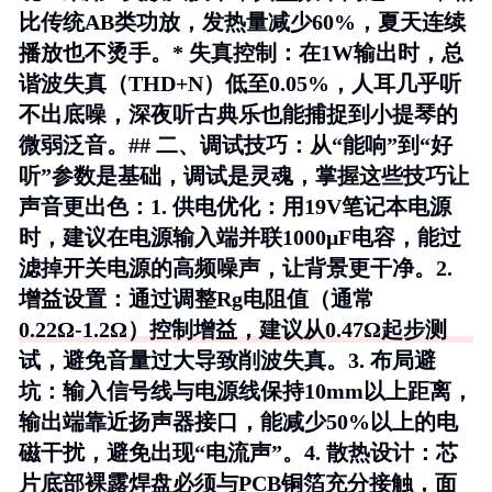
比传统AB类功放，发热量减少60%，夏天连续
播放也不烫手。*
失真控制
：在1W输出时，总
谐波失真（THD+N）低至0.05%，人耳几乎听
不出底噪，深夜听古典乐也能捕捉到小提琴的
微弱泛音。## 二、调试技巧：从“能响”到“好
听”参数是基础，调试是灵魂，掌握这些技巧让
声音更出色：1.
供电优化
：用19V笔记本电源
时，建议在电源输入端并联1000μF电容，能过
滤掉开关电源的高频噪声，让背景更干净。2.
增益设置
：通过调整Rg电阻值（通常
0.22Ω-1.2Ω）控制增益，建议从0.47Ω起步测
试，避免音量过大导致削波失真。3.
布局避
坑
：输入信号线与电源线保持10mm以上距离，
输出端靠近扬声器接口，能减少50%以上的电
磁干扰，避免出现“电流声”。4.
散热设计
：芯
片底部裸露焊盘必须与PCB铜箔充分接触，面