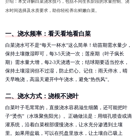
介绍：
本文详解白菜浇水技巧，包括不同生长阶段的水量控制、浇
水时间选择及水质要求，助你轻松养出鲜嫩白菜。
一、浇水频率：看天看地看白菜
白菜浇水可不是“每天一杯水”这么简单！幼苗期需水量少，
保持土壤微湿即可，每3-5天浇一次；莲座期（叶子疯长
期）需水量大增，每2-3天浇透一次；结球期要适当控水，
保持土壤湿润但不过湿，防止烂心。记住：雨天停水，晴
天早晚浇，高温天避开中午浇水，避免“热伤风”。
二、浇水方式：浇根不浇叶
白菜叶子毛茸茸的，直接浇水容易滋生细菌，还可能把叶
子“烫伤”（水珠聚焦阳光）。正确做法是：用细孔喷壶或滴
灌系统，沿着白菜根部缓慢浇水，让水充分渗透到土壤
里。如果用盆栽，可以在托盘里放水，让土壤自己吸上