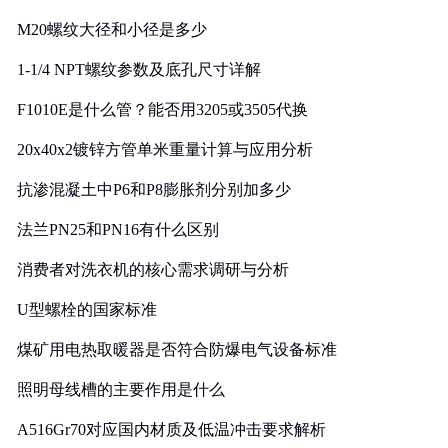
M20螺纹大径和小径是多少
1-1/4 NPT螺纹参数及底孔尺寸详解
F1010E是什么管？能否用3205或3505代换
20x40x2镀锌方管单米重量计算与应用分析
抗渗混凝土中P6和P8膨胀剂分别加多少
法兰PN25和PN16有什么区别
消费者对洗衣机的核心需求调研与分析
U型螺栓的国家标准
煤矿用电热取暖器是否符合防爆电气设备标准
照明母线槽的主要作用是什么
A516Gr70对应国内材质及低温冲击要求解析