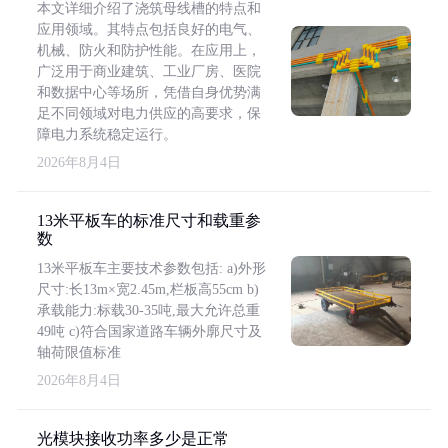
本文详细介绍了浇筑母线槽的特点和
应用领域。其特点包括良好的电气、
机械、防火和防护性能。在应用上，
广泛用于商业建筑、工业厂房、医院
和数据中心等场所，凭借自身优势满
足不同领域对电力供应的高要求，保
障电力系统稳定运行。
2026年8月4日
13米平板车的标准尺寸和载重参
数
13米平板车主要技术参数包括: a)外形
尺寸:长13m×宽2.45m,栏板高55cm b)
承载能力:标载30-35吨,最大允许总重
49吨 c)符合国家道路车辆外廓尺寸及
轴荷限值标准
2026年8月4日
光模块接收功率多少是正常