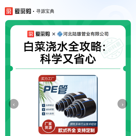
寻源宝典
‹
›