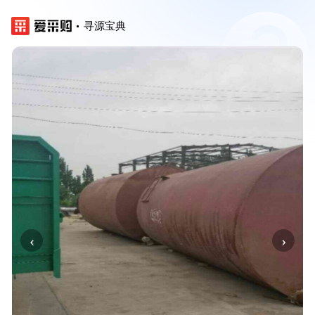
寻源宝典
‹
›