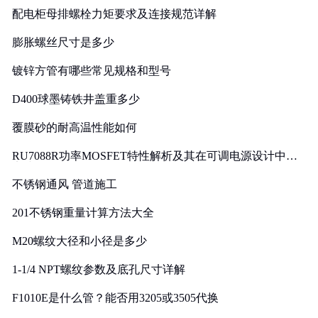
配电柜母排螺栓力矩要求及连接规范详解
膨胀螺丝尺寸是多少
镀锌方管有哪些常见规格和型号
D400球墨铸铁井盖重多少
覆膜砂的耐高温性能如何
RU7088R功率MOSFET特性解析及其在可调电源设计中的
实践
不锈钢通风 管道施工
201不锈钢重量计算方法大全
M20螺纹大径和小径是多少
1-1/4 NPT螺纹参数及底孔尺寸详解
F1010E是什么管？能否用3205或3505代换