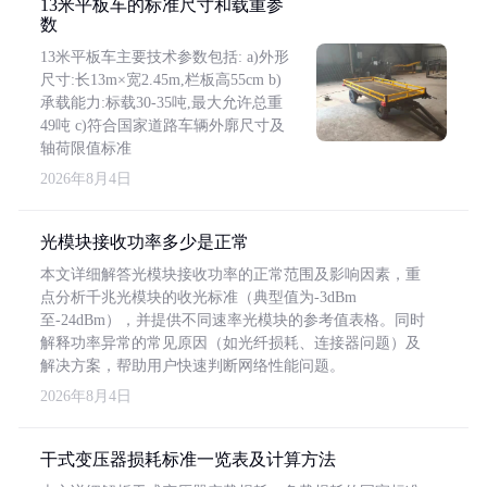
13米平板车的标准尺寸和载重参
数
13米平板车主要技术参数包括: a)外形
尺寸:长13m×宽2.45m,栏板高55cm b)
承载能力:标载30-35吨,最大允许总重
49吨 c)符合国家道路车辆外廓尺寸及
轴荷限值标准
2026年8月4日
光模块接收功率多少是正常
本文详细解答光模块接收功率的正常范围及影响因素，重
点分析千兆光模块的收光标准（典型值为-3dBm
至-24dBm），并提供不同速率光模块的参考值表格。同时
解释功率异常的常见原因（如光纤损耗、连接器问题）及
解决方案，帮助用户快速判断网络性能问题。
2026年8月4日
干式变压器损耗标准一览表及计算方法