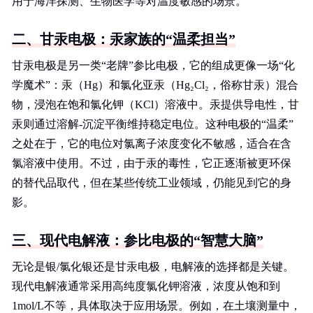
用于海洋探测、生物医学等对温度敏感的场景。
二、甘汞电极：汞家族的“温柔担当”
甘汞电极是另一类“老牌”参比电极，它的组成更像一场“化
学魔术”：汞（Hg）和氯化亚汞（Hg₂Cl₂，俗称甘汞）混合
物，浸泡在饱和氯化钾（KCl）溶液中。汞提供导电性，甘
汞则通过溶解-沉淀平衡维持稳定电位。这种电极的“温柔”
之处在于，它的电位对氯离子浓度变化不敏感，适合在含
氯溶液中使用。不过，由于汞的毒性，它正逐渐被更环保
的替代品取代，但在某些传统工业领域，仍能见到它的身
影。
三、现代电解液：参比电极的“智慧大脑”
无论是银/氯化银还是甘汞电极，电解液的选择都是关键。
现代电解液通常采用高纯度氯化钾溶液，浓度从饱和到
1mol/L不等，具体取决于应用场景。例如，在土壤测量中，