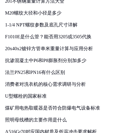
201不锈钢重量计算方法大全
M20螺纹大径和小径是多少
1-1/4 NPT螺纹参数及底孔尺寸详解
F1010E是什么管？能否用3205或3505代换
20x40x2镀锌方管单米重量计算与应用分析
抗渗混凝土中P6和P8膨胀剂分别加多少
法兰PN25和PN16有什么区别
消费者对洗衣机的核心需求调研与分析
U型螺栓的国家标准
煤矿用电热取暖器是否符合防爆电气设备标准
照明母线槽的主要作用是什么
A516Gr70对应国内材质及低温冲击要求解析