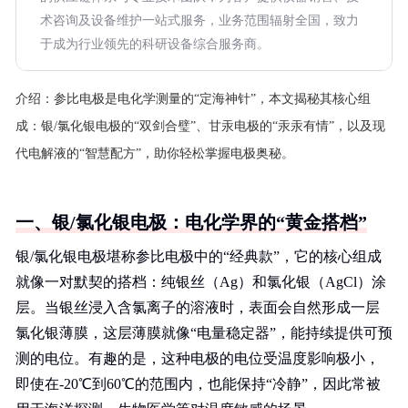
术咨询及设备维护一站式服务，业务范围辐射全国，致力
于成为行业领先的科研设备综合服务商。
介绍：
参比电极是电化学测量的“定海神针”，本文揭秘其核心组
成：银/氯化银电极的“双剑合璧”、甘汞电极的“汞汞有情”，以及现
代电解液的“智慧配方”，助你轻松掌握电极奥秘。
一、银/氯化银电极：电化学界的“黄金搭档”
银/氯化银电极堪称参比电极中的“经典款”，它的核心组成
就像一对默契的搭档：纯银丝（Ag）和氯化银（AgCl）涂
层。当银丝浸入含氯离子的溶液时，表面会自然形成一层
氯化银薄膜，这层薄膜就像“电量稳定器”，能持续提供可预
测的电位。有趣的是，这种电极的电位受温度影响极小，
即使在-20℃到60℃的范围内，也能保持“冷静”，因此常被