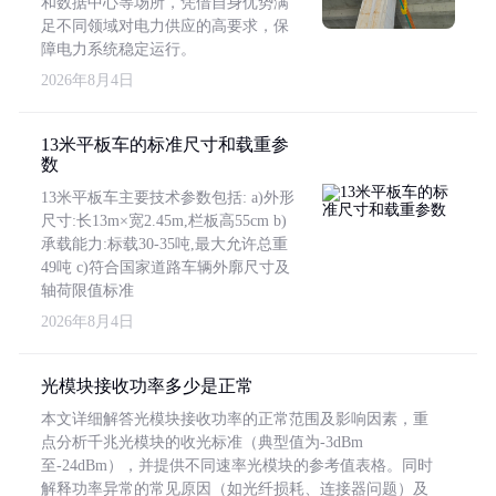
和数据中心等场所，凭借自身优势满
足不同领域对电力供应的高要求，保
障电力系统稳定运行。
2026年8月4日
13米平板车的标准尺寸和载重参
数
13米平板车主要技术参数包括: a)外形
尺寸:长13m×宽2.45m,栏板高55cm b)
承载能力:标载30-35吨,最大允许总重
49吨 c)符合国家道路车辆外廓尺寸及
轴荷限值标准
2026年8月4日
光模块接收功率多少是正常
本文详细解答光模块接收功率的正常范围及影响因素，重
点分析千兆光模块的收光标准（典型值为-3dBm
至-24dBm），并提供不同速率光模块的参考值表格。同时
解释功率异常的常见原因（如光纤损耗、连接器问题）及