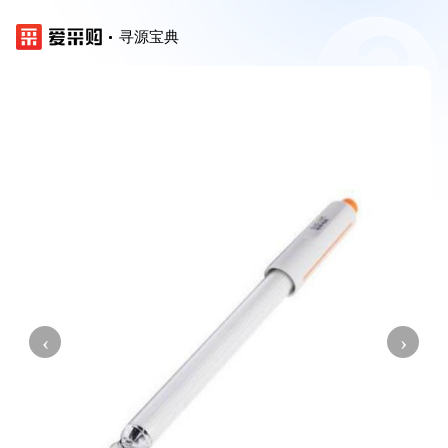
寻源宝典
‹
›