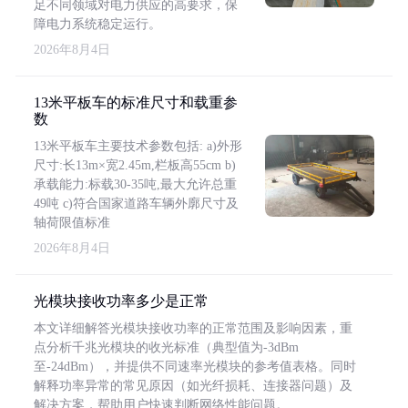
足不同领域对电力供应的高要求，保
障电力系统稳定运行。
2026年8月4日
13米平板车的标准尺寸和载重参
数
13米平板车主要技术参数包括: a)外形
尺寸:长13m×宽2.45m,栏板高55cm b)
承载能力:标载30-35吨,最大允许总重
49吨 c)符合国家道路车辆外廓尺寸及
轴荷限值标准
2026年8月4日
光模块接收功率多少是正常
本文详细解答光模块接收功率的正常范围及影响因素，重
点分析千兆光模块的收光标准（典型值为-3dBm
至-24dBm），并提供不同速率光模块的参考值表格。同时
解释功率异常的常见原因（如光纤损耗、连接器问题）及
解决方案，帮助用户快速判断网络性能问题。