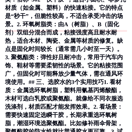
材质（如金属、塑料）的快速粘接。它的特点
是“秒干”，但脆性较高，不适合承受冲击的场
景。2.
环氧树脂类
：由A（树脂）、B（固化
剂）双组分混合而成，粘接强度高且耐水耐
热，适合木材、陶瓷、金属等材质的修复。缺
点是固化时间较长（通常需几小时至一天）。
3.
聚氨酯类
：弹性好且耐冲击，常用于汽车内
饰、鞋材等需要柔韧性的场景。它的粘接范围
广，但固化时可能释放少量气体，需在通风环
境使用。## 三、选胶水的3个实用技巧1.
看材
质
：金属选环氧树脂，塑料用氰基丙烯酸酯，
木材可选白乳胶或聚氨酯。就像给不同衣服选
洗涤剂，材质匹配才能发挥效果。2.
看场景
：
需要快速固定选瞬干胶，长期承重选环氧树
脂，潮湿环境选聚氨酯。比如修补雨伞骨架，
聚氨酯胶的防水性就比普通胶水更可靠。3.
试