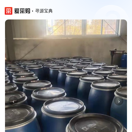
寻源宝典
‹
›