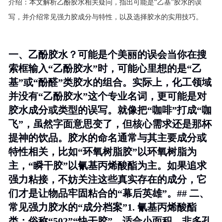
介绍：
本文解析乙酚胶水相关疑问，指出可能是“乙基”胶水的误
写，并介绍常见强力胶成分与特性，以及选择胶水的实用技巧。
一、乙酚胶水？可能是个美丽的误会当你在搜
索框输入“乙酚胶水”时，可能心里想的是“乙
基”或“酚醛”类胶水的组合。实际上，化工领域
并没有“乙酚胶水”这个专业名词，更可能是对
胶水成分或类型的误写。就像把“咖啡”打成“咖
飞”，虽然字面意思变了，但核心需求还是那杯
提神的饮品。胶水的命名通常与其主要成分或
特性相关，比如“环氧树脂胶”以环氧树脂为
主，“瞬干胶”以氰基丙烯酸酯为主。如果追求
强力粘接，不妨关注这些真实存在的成分，它
们才是让物品牢固粘合的“幕后英雄”。## 二、
常见强力胶水的“成分档案”1.
氰基丙烯酸酯
类
：俗称“502”“快干胶”，适合小面积、非多孔