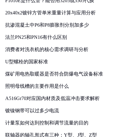
F1010E是什么管？能否用3205或3505代换
20x40x2镀锌方管单米重量计算与应用分析
抗渗混凝土中P6和P8膨胀剂分别加多少
法兰PN25和PN16有什么区别
消费者对洗衣机的核心需求调研与分析
U型螺栓的国家标准
煤矿用电热取暖器是否符合防爆电气设备标准
照明母线槽的主要作用是什么
A516Gr70对应国内材质及低温冲击要求解析
镀镍钢带可以过多少电流
计量泵如何达到控制和调节流量的目的
联轴器的轴孔形式有三种：Y型、J型、Z型