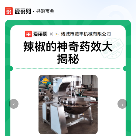
寻源宝典
‹
›