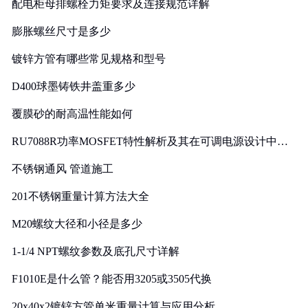
配电柜母排螺栓力矩要求及连接规范详解
膨胀螺丝尺寸是多少
镀锌方管有哪些常见规格和型号
D400球墨铸铁井盖重多少
覆膜砂的耐高温性能如何
RU7088R功率MOSFET特性解析及其在可调电源设计中的
实践
不锈钢通风 管道施工
201不锈钢重量计算方法大全
M20螺纹大径和小径是多少
1-1/4 NPT螺纹参数及底孔尺寸详解
F1010E是什么管？能否用3205或3505代换
20x40x2镀锌方管单米重量计算与应用分析