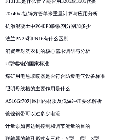
F1010E是什么管？能否用3205或3505代换
20x40x2镀锌方管单米重量计算与应用分析
抗渗混凝土中P6和P8膨胀剂分别加多少
法兰PN25和PN16有什么区别
消费者对洗衣机的核心需求调研与分析
U型螺栓的国家标准
煤矿用电热取暖器是否符合防爆电气设备标准
照明母线槽的主要作用是什么
A516Gr70对应国内材质及低温冲击要求解析
镀镍钢带可以过多少电流
计量泵如何达到控制和调节流量的目的
联轴器的轴孔形式有三种：Y型、J型、Z型