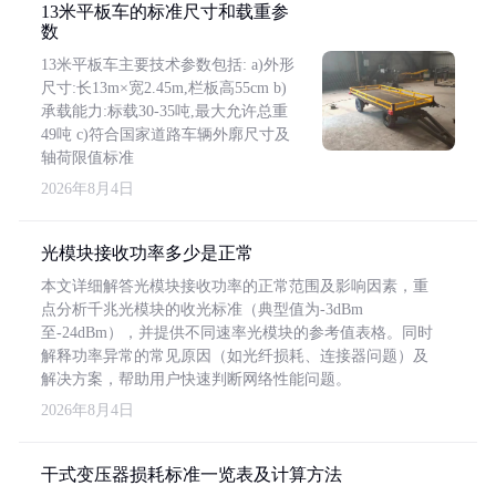
13米平板车的标准尺寸和载重参
数
13米平板车主要技术参数包括: a)外形
尺寸:长13m×宽2.45m,栏板高55cm b)
承载能力:标载30-35吨,最大允许总重
49吨 c)符合国家道路车辆外廓尺寸及
轴荷限值标准
2026年8月4日
光模块接收功率多少是正常
本文详细解答光模块接收功率的正常范围及影响因素，重
点分析千兆光模块的收光标准（典型值为-3dBm
至-24dBm），并提供不同速率光模块的参考值表格。同时
解释功率异常的常见原因（如光纤损耗、连接器问题）及
解决方案，帮助用户快速判断网络性能问题。
2026年8月4日
干式变压器损耗标准一览表及计算方法