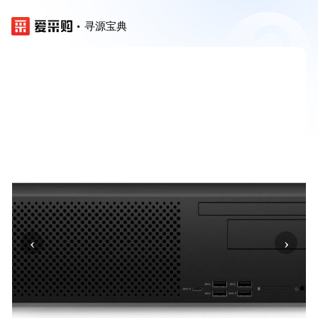
寻源宝典
‹
›