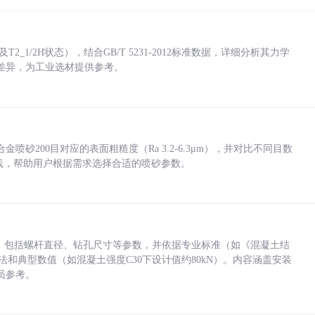
_1/2H状态），结合GB/T 5231-2012标准数据，详细分析其力学
差异，为工业选材提供参考。
砂200目对应的表面粗糙度（Ra 3.2-6.3μm），并对比不同目数
业实践，帮助用户根据需求选择合适的喷砂参数。
力，包括螺杆直径、钻孔尺寸等参数，并依据专业标准（如《混凝土结
方法和典型数值（如混凝土强度C30下设计值约80kN）。内容涵盖安装
员参考。