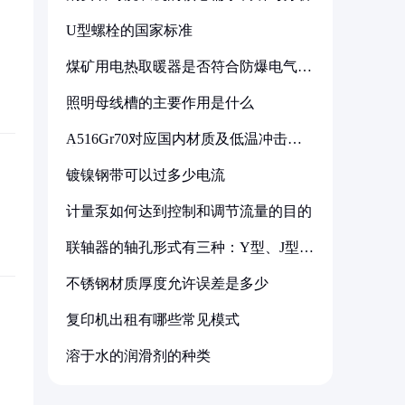
U型螺栓的国家标准
煤矿用电热取暖器是否符合防爆电气设
备标准
照明母线槽的主要作用是什么
A516Gr70对应国内材质及低温冲击要
求解析
镀镍钢带可以过多少电流
计量泵如何达到控制和调节流量的目的
联轴器的轴孔形式有三种：Y型、J型、
Z型
不锈钢材质厚度允许误差是多少
复印机出租有哪些常见模式
溶于水的润滑剂的种类