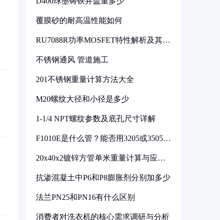
D400球墨铸铁井盖重多少
覆膜砂的耐高温性能如何
RU7088R功率MOSFET特性解析及其在
可调电源设计中的实践
不锈钢通风 管道施工
201不锈钢重量计算方法大全
M20螺纹大径和小径是多少
1-1/4 NPT螺纹参数及底孔尺寸详解
F1010E是什么管？能否用3205或3505代
换
20x40x2镀锌方管单米重量计算与应用
分析
抗渗混凝土中P6和P8膨胀剂分别加多少
法兰PN25和PN16有什么区别
消费者对洗衣机的核心需求调研与分析