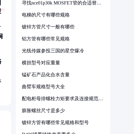
铜
寻找nce01p30k MOSFET管的合适替代
型号
避
电梯的尺寸有哪些规格
镀锌方管尺寸一般有哪些
时
铜
铝方管有哪些常见规格
光线传媒参投三国的星空爆冷
路
横担型号对应重量
锰矿石产品化合水含量
体
曲臂车规格型号大全
配电柜母排螺栓力矩要求及连接规范详
解
膨胀螺丝尺寸是多少
镀锌方管有哪些常见规格和型号