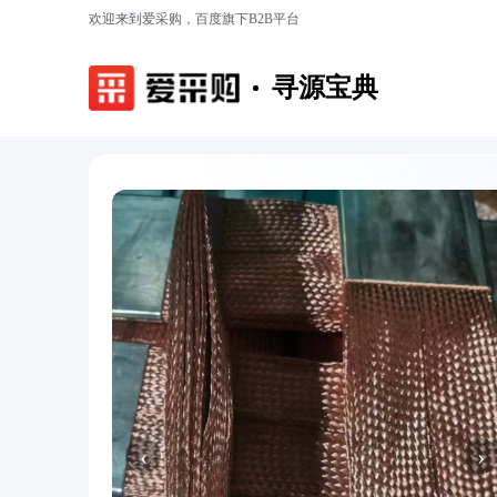
欢迎来到爱采购，百度旗下B2B平台
寻源宝典
‹
›