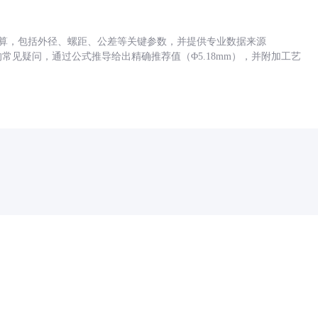
底孔计算，包括外径、螺距、公差等关键参数，并提供专业数据来源
孔尺寸的常见疑问，通过公式推导给出精确推荐值（Φ5.18mm），并附加工艺
药品医疗器械网络信息服务备案(京)网药械信息备字（2021）第00159号
京ICP证030173号
京公网安备11000002000001号