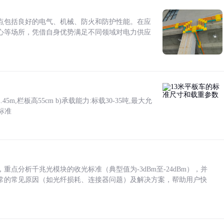
点包括良好的电气、机械、防火和防护性能。在应
心等场所，凭借自身优势满足不同领域对电力供应
5m,栏板高55cm b)承载能力:标载30-35吨,最大允
标准
点分析千兆光模块的收光标准（典型值为-3dBm至-24dBm），并
常的常见原因（如光纤损耗、连接器问题）及解决方案，帮助用户快