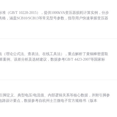
/T 10228-2015），提供1000kVA变压器损耗计算实例，分步
，涵盖SCB10/SCB13等常见型号参数，指导用户快速掌握变压器
法（理论公式法、查表法、在线工具法），重点解析了黄铜棒密度取
计算案例、误差分析及选材建议，数据参考GB/T 4423-2007等国家标
括各引脚定义、典型电压/电流值、内部逻辑关系等核心数据，并附引脚参
电路设计要点，数据参考自杭州士兰微电子官方规格书（版本