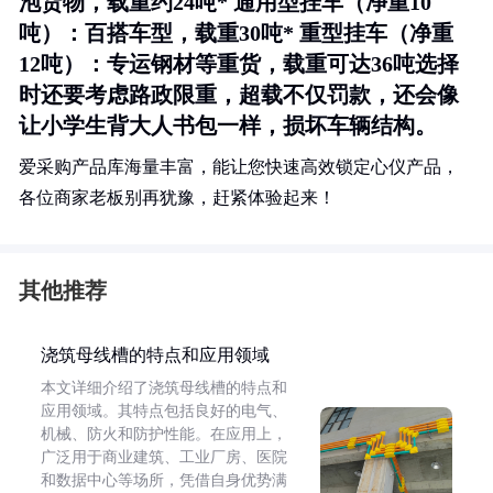
泡货物，载重约24吨* 通用型挂车（净重10
吨）：百搭车型，载重30吨* 重型挂车（净重
12吨）：专运钢材等重货，载重可达36吨选择
时还要考虑路政限重，超载不仅罚款，还会像
让小学生背大人书包一样，损坏车辆结构。
爱采购产品库海量丰富，能让您快速高效锁定心仪产品，
各位商家老板别再犹豫，赶紧体验起来！
其他推荐
浇筑母线槽的特点和应用领域
本文详细介绍了浇筑母线槽的特点和
应用领域。其特点包括良好的电气、
机械、防火和防护性能。在应用上，
广泛用于商业建筑、工业厂房、医院
和数据中心等场所，凭借自身优势满