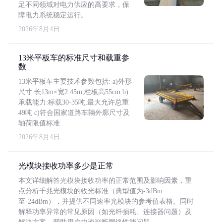
足不同领域对电力供应的高要求，保
障电力系统稳定运行。
2026年8月4日
13米平板车的标准尺寸和载重参
数
13米平板车主要技术参数包括: a)外形
尺寸:长13m×宽2.45m,栏板高55cm b)
承载能力:标载30-35吨,最大允许总重
49吨 c)符合国家道路车辆外廓尺寸及
轴荷限值标准
2026年8月4日
光模块接收功率多少是正常
本文详细解答光模块接收功率的正常范围及影响因素，重
点分析千兆光模块的收光标准（典型值为-3dBm
至-24dBm），并提供不同速率光模块的参考值表格。同时
解释功率异常的常见原因（如光纤损耗、连接器问题）及