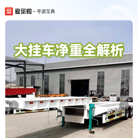
寻源宝典
‹
›