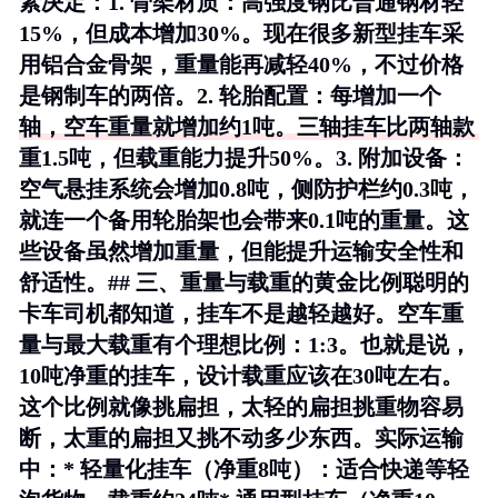
素决定：1.
骨架材质
：高强度钢比普通钢材轻
15%，但成本增加30%。现在很多新型挂车采
用铝合金骨架，重量能再减轻40%，不过价格
是钢制车的两倍。2.
轮胎配置
：每增加一个
轴，空车重量就增加约1吨。三轴挂车比两轴款
重1.5吨，但载重能力提升50%。3.
附加设备
：
空气悬挂系统会增加0.8吨，侧防护栏约0.3吨，
就连一个备用轮胎架也会带来0.1吨的重量。这
些设备虽然增加重量，但能提升运输安全性和
舒适性。## 三、重量与载重的黄金比例聪明的
卡车司机都知道，挂车不是越轻越好。空车重
量与最大载重有个理想比例：1:3。也就是说，
10吨净重的挂车，设计载重应该在30吨左右。
这个比例就像挑扁担，太轻的扁担挑重物容易
断，太重的扁担又挑不动多少东西。实际运输
中：* 轻量化挂车（净重8吨）：适合快递等轻