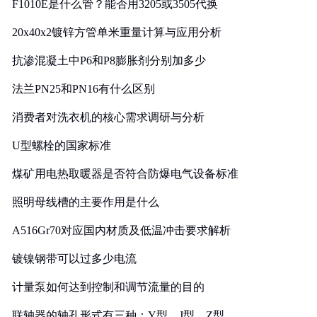
F1010E是什么管？能否用3205或3505代换
20x40x2镀锌方管单米重量计算与应用分析
抗渗混凝土中P6和P8膨胀剂分别加多少
法兰PN25和PN16有什么区别
消费者对洗衣机的核心需求调研与分析
U型螺栓的国家标准
煤矿用电热取暖器是否符合防爆电气设备标准
照明母线槽的主要作用是什么
A516Gr70对应国内材质及低温冲击要求解析
镀镍钢带可以过多少电流
计量泵如何达到控制和调节流量的目的
联轴器的轴孔形式有三种：Y型、J型、Z型