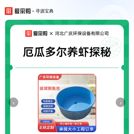
寻源宝典
‹
›