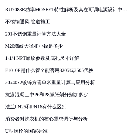
RU7088R功率MOSFET特性解析及其在可调电源设计中的
实践
不锈钢通风 管道施工
201不锈钢重量计算方法大全
M20螺纹大径和小径是多少
1-1/4 NPT螺纹参数及底孔尺寸详解
F1010E是什么管？能否用3205或3505代换
20x40x2镀锌方管单米重量计算与应用分析
抗渗混凝土中P6和P8膨胀剂分别加多少
法兰PN25和PN16有什么区别
消费者对洗衣机的核心需求调研与分析
U型螺栓的国家标准