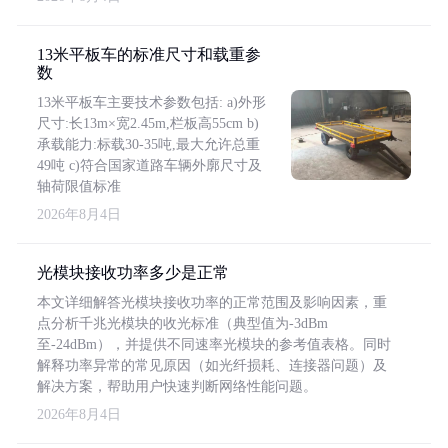
13米平板车的标准尺寸和载重参
数
13米平板车主要技术参数包括: a)外形
尺寸:长13m×宽2.45m,栏板高55cm b)
承载能力:标载30-35吨,最大允许总重
49吨 c)符合国家道路车辆外廓尺寸及
轴荷限值标准
2026年8月4日
光模块接收功率多少是正常
本文详细解答光模块接收功率的正常范围及影响因素，重
点分析千兆光模块的收光标准（典型值为-3dBm
至-24dBm），并提供不同速率光模块的参考值表格。同时
解释功率异常的常见原因（如光纤损耗、连接器问题）及
解决方案，帮助用户快速判断网络性能问题。
2026年8月4日