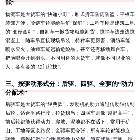
能”
物流车是大货车的“快递小哥”，厢式货车防雨防盗，平板车
装卸方便，冷链车还能给生鲜“保鲜”；工程车则是建筑工地
的“变形金刚”，自卸车一掀货箱就能卸货，搅拌车边走边搅
混凝土，随车吊直接现场吊装；特种车更厉害，消防车能
喷水灭火，油罐车能运输危险品，甚至还有移动舞台车，
把演唱会开到街头。不同用途的大货车，就像不同职业的
人，各有各的“独门绝技”。
三、按驱动形式分：后驱、四驱、全驱的“动力
分配术”
后驱车是大货车的“经典款”，发动机的动力通过传动轴传到
后轮，适合平路行驶，拉货稳当；四驱车则像“越野高手”，
前后轮都能获得动力，爬坡、泥地都不在话下，常用于矿
山、工地等复杂路况；全驱车更夸张，所有车轮都能独立
驱动，遇到打滑时自动调整动力分配，简直就是“雪地、沙