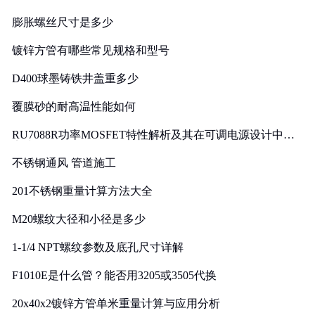
膨胀螺丝尺寸是多少
镀锌方管有哪些常见规格和型号
D400球墨铸铁井盖重多少
覆膜砂的耐高温性能如何
RU7088R功率MOSFET特性解析及其在可调电源设计中的
实践
不锈钢通风 管道施工
201不锈钢重量计算方法大全
M20螺纹大径和小径是多少
1-1/4 NPT螺纹参数及底孔尺寸详解
F1010E是什么管？能否用3205或3505代换
20x40x2镀锌方管单米重量计算与应用分析