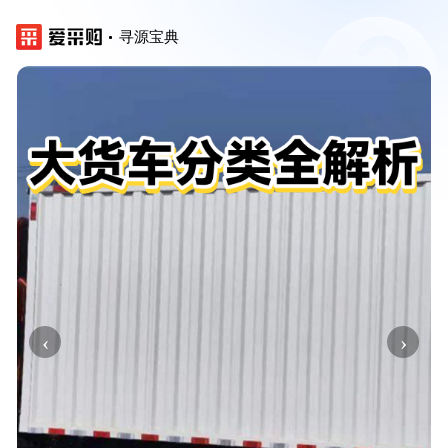
寻源宝典
‹
›