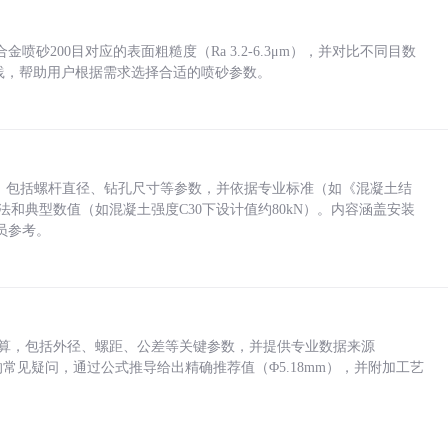
砂200目对应的表面粗糙度（Ra 3.2-6.3μm），并对比不同目数
业实践，帮助用户根据需求选择合适的喷砂参数。
力，包括螺杆直径、钻孔尺寸等参数，并依据专业标准（如《混凝土结
方法和典型数值（如混凝土强度C30下设计值约80kN）。内容涵盖安装
员参考。
底孔计算，包括外径、螺距、公差等关键参数，并提供专业数据来源
孔尺寸的常见疑问，通过公式推导给出精确推荐值（Φ5.18mm），并附加工艺