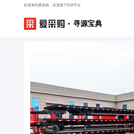
欢迎来到爱采购，百度旗下B2B平台
寻源宝典
‹
›