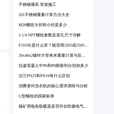
不锈钢通风 管道施工
201不锈钢重量计算方法大全
M20螺纹大径和小径是多少
1-1/4 NPT螺纹参数及底孔尺寸详解
F1010E是什么管？能否用3205或3505代
换
20x40x2镀锌方管单米重量计算与应用
分析
抗渗混凝土中P6和P8膨胀剂分别加多少
法兰PN25和PN16有什么区别
消费者对洗衣机的核心需求调研与分析
U型螺栓的国家标准
煤矿用电热取暖器是否符合防爆电气设
备标准