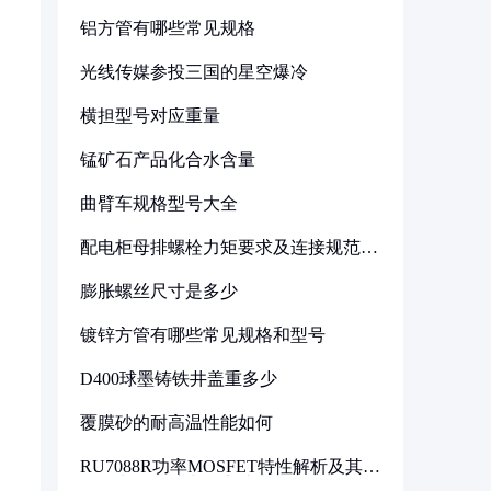
铝方管有哪些常见规格
光线传媒参投三国的星空爆冷
横担型号对应重量
锰矿石产品化合水含量
曲臂车规格型号大全
配电柜母排螺栓力矩要求及连接规范详
解
膨胀螺丝尺寸是多少
镀锌方管有哪些常见规格和型号
D400球墨铸铁井盖重多少
覆膜砂的耐高温性能如何
RU7088R功率MOSFET特性解析及其在
可调电源设计中的实践