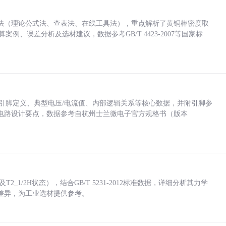
法（理论公式法、查表法、在线工具法），重点解析了黄铜棒密度取
计算案例、误差分析及选材建议，数据参考GB/T 4423-2007等国家标
括各引脚定义、典型电压/电流值、内部逻辑关系等核心数据，并附引脚参
电路设计要点，数据参考自杭州士兰微电子官方规格书（版本
_1/2H状态），结合GB/T 5231-2012标准数据，详细分析其力学
差异，为工业选材提供参考。