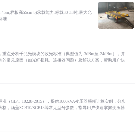
5m,栏板高55cm b)承载能力:标载30-35吨,最大允
标准
点分析千兆光模块的收光标准（典型值为-3dBm至-24dBm），并
常的常见原因（如光纤损耗、连接器问题）及解决方案，帮助用户快
/T 10228-2015），提供1000kVA变压器损耗计算实例，分步
，涵盖SCB10/SCB13等常见型号参数，指导用户快速掌握变压器