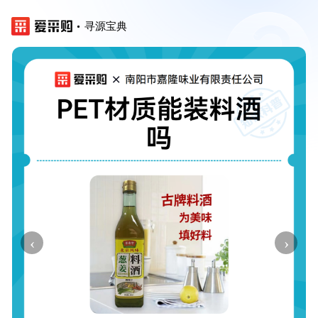
寻源宝典
‹
›