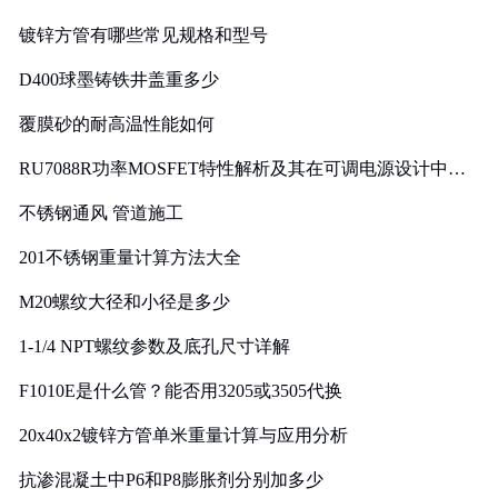
镀锌方管有哪些常见规格和型号
D400球墨铸铁井盖重多少
覆膜砂的耐高温性能如何
RU7088R功率MOSFET特性解析及其在可调电源设计中的
实践
不锈钢通风 管道施工
201不锈钢重量计算方法大全
M20螺纹大径和小径是多少
1-1/4 NPT螺纹参数及底孔尺寸详解
F1010E是什么管？能否用3205或3505代换
20x40x2镀锌方管单米重量计算与应用分析
抗渗混凝土中P6和P8膨胀剂分别加多少