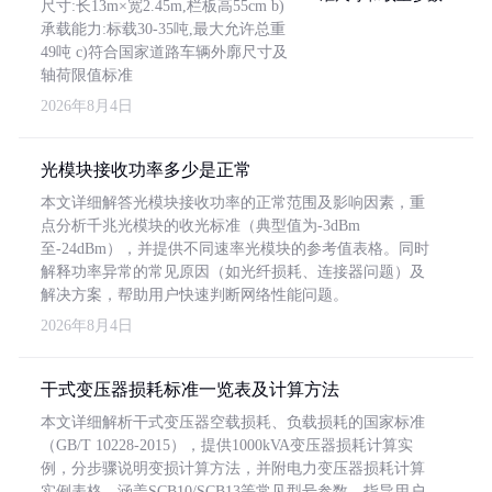
尺寸:长13m×宽2.45m,栏板高55cm b)
承载能力:标载30-35吨,最大允许总重
49吨 c)符合国家道路车辆外廓尺寸及
轴荷限值标准
2026年8月4日
光模块接收功率多少是正常
本文详细解答光模块接收功率的正常范围及影响因素，重
点分析千兆光模块的收光标准（典型值为-3dBm
至-24dBm），并提供不同速率光模块的参考值表格。同时
解释功率异常的常见原因（如光纤损耗、连接器问题）及
解决方案，帮助用户快速判断网络性能问题。
2026年8月4日
干式变压器损耗标准一览表及计算方法
本文详细解析干式变压器空载损耗、负载损耗的国家标准
（GB/T 10228-2015），提供1000kVA变压器损耗计算实
例，分步骤说明变损计算方法，并附电力变压器损耗计算
实例表格，涵盖SCB10/SCB13等常见型号参数，指导用户