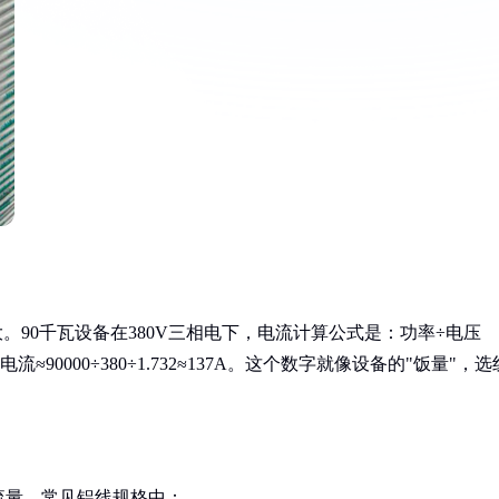
。90千瓦设备在380V三相电下，电流计算公式是：功率÷电压
90000÷380÷1.732≈137A。这个数字就像设备的"饭量"，选
流量。常见铝线规格中：