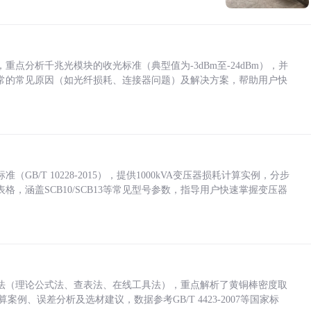
点分析千兆光模块的收光标准（典型值为-3dBm至-24dBm），并
常的常见原因（如光纤损耗、连接器问题）及解决方案，帮助用户快
/T 10228-2015），提供1000kVA变压器损耗计算实例，分步
，涵盖SCB10/SCB13等常见型号参数，指导用户快速掌握变压器
法（理论公式法、查表法、在线工具法），重点解析了黄铜棒密度取
计算案例、误差分析及选材建议，数据参考GB/T 4423-2007等国家标