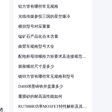
铝方管有哪些常见规格
光线传媒参投三国的星空爆冷
横担型号对应重量
锰矿石产品化合水含量
留
曲臂车规格型号大全
配电柜母排螺栓力矩要求及连接规范详
解
膨胀螺丝尺寸是多少
镀锌方管有哪些常见规格和型号
D400球墨铸铁井盖重多少
覆膜砂的耐高温性能如何
RU7088R功率MOSFET特性解析及其在
透
可调电源设计中的实践