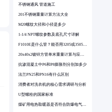
不锈钢通风 管道施工
201不锈钢重量计算方法大全
M20螺纹大径和小径是多少
1-1/4 NPT螺纹参数及底孔尺寸详解
F1010E是什么管？能否用3205或3505代
换
20x40x2镀锌方管单米重量计算与应用
分析
抗渗混凝土中P6和P8膨胀剂分别加多少
法兰PN25和PN16有什么区别
消费者对洗衣机的核心需求调研与分析
U型螺栓的国家标准
煤矿用电热取暖器是否符合防爆电气设
备标准