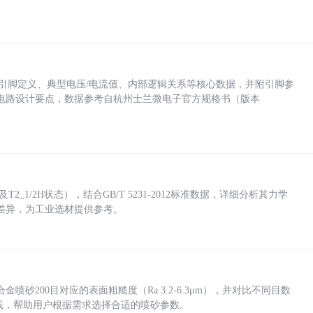
括各引脚定义、典型电压/电流值、内部逻辑关系等核心数据，并附引脚参
电路设计要点，数据参考自杭州士兰微电子官方规格书（版本
_1/2H状态），结合GB/T 5231-2012标准数据，详细分析其力学
差异，为工业选材提供参考。
砂200目对应的表面粗糙度（Ra 3.2-6.3μm），并对比不同目数
业实践，帮助用户根据需求选择合适的喷砂参数。