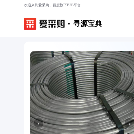
欢迎来到爱采购，百度旗下B2B平台
寻源宝典
‹
›