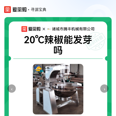
寻源宝典
‹
›