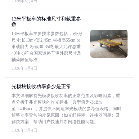
2026年8月4日
13米平板车的标准尺寸和载重参
数
13米平板车主要技术参数包括: a)外形
尺寸:长13m×宽2.45m,栏板高55cm b)
承载能力:标载30-35吨,最大允许总重
49吨 c)符合国家道路车辆外廓尺寸及
轴荷限值标准
2026年8月4日
光模块接收功率多少是正常
本文详细解答光模块接收功率的正常范围及影响因素，重
点分析千兆光模块的收光标准（典型值为-3dBm
至-24dBm），并提供不同速率光模块的参考值表格。同时
解释功率异常的常见原因（如光纤损耗、连接器问题）及
解决方案，帮助用户快速判断网络性能问题。
2026年8月4日