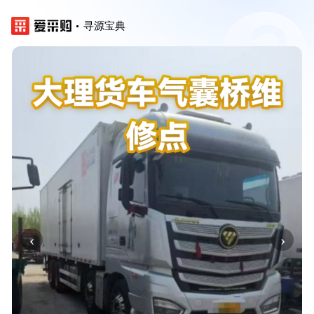
寻源宝典
‹
›