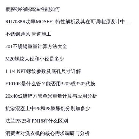
覆膜砂的耐高温性能如何
RU7088R功率MOSFET特性解析及其在可调电源设计中的
实践
不锈钢通风 管道施工
201不锈钢重量计算方法大全
M20螺纹大径和小径是多少
1-1/4 NPT螺纹参数及底孔尺寸详解
F1010E是什么管？能否用3205或3505代换
20x40x2镀锌方管单米重量计算与应用分析
抗渗混凝土中P6和P8膨胀剂分别加多少
法兰PN25和PN16有什么区别
消费者对洗衣机的核心需求调研与分析