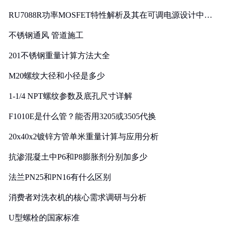
RU7088R功率MOSFET特性解析及其在可调电源设计中的
实践
不锈钢通风 管道施工
201不锈钢重量计算方法大全
M20螺纹大径和小径是多少
1-1/4 NPT螺纹参数及底孔尺寸详解
F1010E是什么管？能否用3205或3505代换
20x40x2镀锌方管单米重量计算与应用分析
抗渗混凝土中P6和P8膨胀剂分别加多少
法兰PN25和PN16有什么区别
消费者对洗衣机的核心需求调研与分析
U型螺栓的国家标准