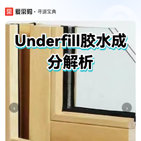
寻源宝典
‹
›