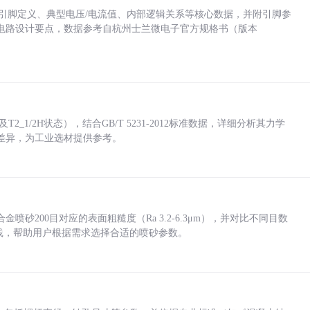
括各引脚定义、典型电压/电流值、内部逻辑关系等核心数据，并附引脚参
电路设计要点，数据参考自杭州士兰微电子官方规格书（版本
_1/2H状态），结合GB/T 5231-2012标准数据，详细分析其力学
差异，为工业选材提供参考。
砂200目对应的表面粗糙度（Ra 3.2-6.3μm），并对比不同目数
业实践，帮助用户根据需求选择合适的喷砂参数。