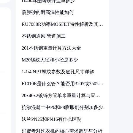
D400球墨铸铁井盖重多少
覆膜砂的耐高温性能如何
RU7088R功率MOSFET特性解析及其在
可调电源设计中的实践
不锈钢通风 管道施工
201不锈钢重量计算方法大全
M20螺纹大径和小径是多少
1-1/4 NPT螺纹参数及底孔尺寸详解
F1010E是什么管？能否用3205或3505代
换
20x40x2镀锌方管单米重量计算与应用
分析
抗渗混凝土中P6和P8膨胀剂分别加多少
法兰PN25和PN16有什么区别
消费者对洗衣机的核心需求调研与分析