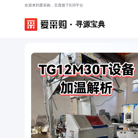
欢迎来到爱采购，百度旗下B2B平台
寻源宝典
‹
›