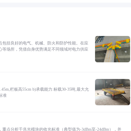
点包括良好的电气、机械、防火和防护性能。在应
心等场所，凭借自身优势满足不同领域对电力供应
5m,栏板高55cm b)承载能力:标载30-35吨,最大允
标准
点分析千兆光模块的收光标准（典型值为-3dBm至-24dBm），并