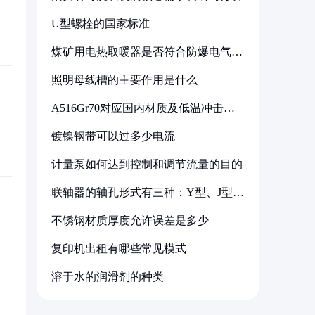
U型螺栓的国家标准
煤矿用电热取暖器是否符合防爆电气设
备标准
照明母线槽的主要作用是什么
A516Gr70对应国内材质及低温冲击要
求解析
镀镍钢带可以过多少电流
计量泵如何达到控制和调节流量的目的
联轴器的轴孔形式有三种：Y型、J型、
Z型
不锈钢材质厚度允许误差是多少
复印机出租有哪些常见模式
溶于水的润滑剂的种类