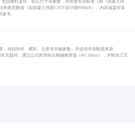
力，包括螺杆直径、钻孔尺寸等参数，并依据专业标准（如《混凝土结
方法和典型数值（如混凝土强度C30下设计值约80kN）。内容涵盖安装
员参考。
底孔计算，包括外径、螺距、公差等关键参数，并提供专业数据来源
孔尺寸的常见疑问，通过公式推导给出精确推荐值（Φ5.18mm），并附加工艺