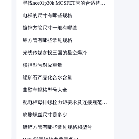
寻找nce01p30k MOSFET管的合适替代
型号
电梯的尺寸有哪些规格
镀锌方管尺寸一般有哪些
铝方管有哪些常见规格
光线传媒参投三国的星空爆冷
横担型号对应重量
锰矿石产品化合水含量
曲臂车规格型号大全
配电柜母排螺栓力矩要求及连接规范详
解
膨胀螺丝尺寸是多少
镀锌方管有哪些常见规格和型号