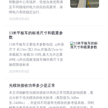
和数据中心等场所，凭借自身优势满
足不同领域对电力供应的高要求，保
障电力系统稳定运行。
2026年8月4日
13米平板车的标准尺寸和载重参
数
13米平板车主要技术参数包括: a)外形
尺寸:长13m×宽2.45m,栏板高55cm b)
承载能力:标载30-35吨,最大允许总重
49吨 c)符合国家道路车辆外廓尺寸及
轴荷限值标准
2026年8月4日
光模块接收功率多少是正常
本文详细解答光模块接收功率的正常范围及影响因素，重
点分析千兆光模块的收光标准（典型值为-3dBm
至-24dBm），并提供不同速率光模块的参考值表格。同时
解释功率异常的常见原因（如光纤损耗、连接器问题）及