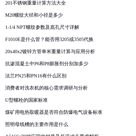
201不锈钢重量计算方法大全
M20螺纹大径和小径是多少
1-1/4 NPT螺纹参数及底孔尺寸详解
F1010E是什么管？能否用3205或3505代换
20x40x2镀锌方管单米重量计算与应用分析
抗渗混凝土中P6和P8膨胀剂分别加多少
法兰PN25和PN16有什么区别
消费者对洗衣机的核心需求调研与分析
U型螺栓的国家标准
煤矿用电热取暖器是否符合防爆电气设备标准
照明母线槽的主要作用是什么