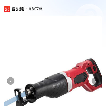
寻源宝典
‹
›