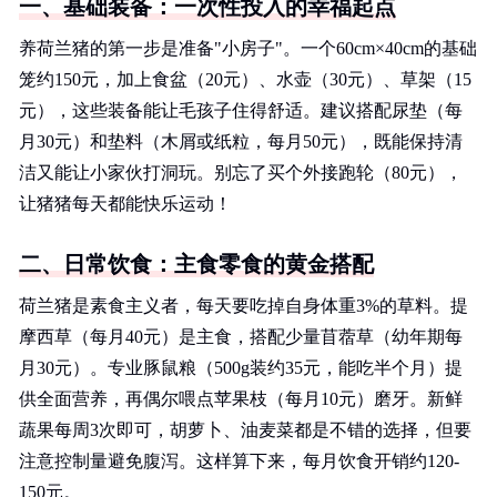
一、基础装备：一次性投入的幸福起点
养荷兰猪的第一步是准备"小房子"。一个60cm×40cm的基础
笼约150元，加上食盆（20元）、水壶（30元）、草架（15
元），这些装备能让毛孩子住得舒适。建议搭配尿垫（每
月30元）和垫料（木屑或纸粒，每月50元），既能保持清
洁又能让小家伙打洞玩。别忘了买个外接跑轮（80元），
让猪猪每天都能快乐运动！
二、日常饮食：主食零食的黄金搭配
荷兰猪是素食主义者，每天要吃掉自身体重3%的草料。提
摩西草（每月40元）是主食，搭配少量苜蓿草（幼年期每
月30元）。专业豚鼠粮（500g装约35元，能吃半个月）提
供全面营养，再偶尔喂点苹果枝（每月10元）磨牙。新鲜
蔬果每周3次即可，胡萝卜、油麦菜都是不错的选择，但要
注意控制量避免腹泻。这样算下来，每月饮食开销约120-
150元。