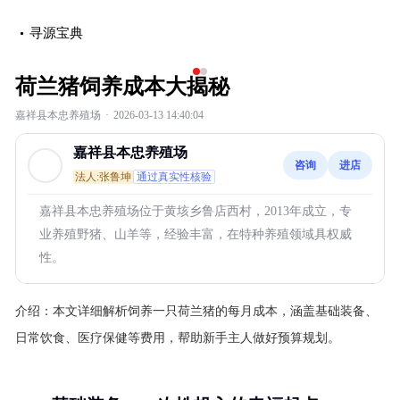
寻源宝典
‹
›
荷兰猪饲养成本大揭秘
嘉祥县本忠养殖场
·
2026-03-13 14:40:04
嘉祥县本忠养殖场
咨询
进店
法人:张鲁坤
通过真实性核验
嘉祥县本忠养殖场位于黄垓乡鲁店西村，2013年成立，专
业养殖野猪、山羊等，经验丰富，在特种养殖领域具权威
性。
介绍：
本文详细解析饲养一只荷兰猪的每月成本，涵盖基础装备、
日常饮食、医疗保健等费用，帮助新手主人做好预算规划。