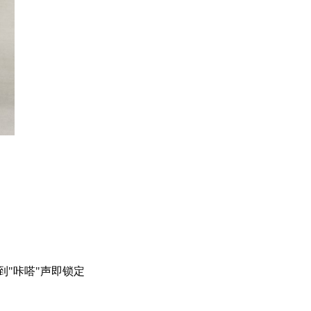
"咔嗒"声即锁定