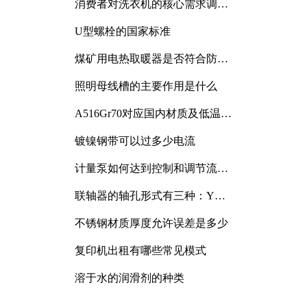
消费者对洗衣机的核心需求调研
与分析
U型螺栓的国家标准
煤矿用电热取暖器是否符合防爆
电气设备标准
照明母线槽的主要作用是什么
A516Gr70对应国内材质及低温冲
击要求解析
镀镍钢带可以过多少电流
计量泵如何达到控制和调节流量
的目的
联轴器的轴孔形式有三种：Y
型、J型、Z型
不锈钢材质厚度允许误差是多少
复印机出租有哪些常见模式
溶于水的润滑剂的种类