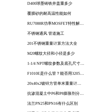
D400球墨铸铁井盖重多少
覆膜砂的耐高温性能如何
RU7088R功率MOSFET特性解析
及其在可调电源设计中的实践
不锈钢通风 管道施工
201不锈钢重量计算方法大全
M20螺纹大径和小径是多少
1-1/4 NPT螺纹参数及底孔尺寸详
解
F1010E是什么管？能否用3205或
3505代换
20x40x2镀锌方管单米重量计算
与应用分析
抗渗混凝土中P6和P8膨胀剂分别
加多少
法兰PN25和PN16有什么区别