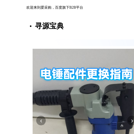
欢迎来到爱采购，百度旗下B2B平台
寻源宝典
‹
›